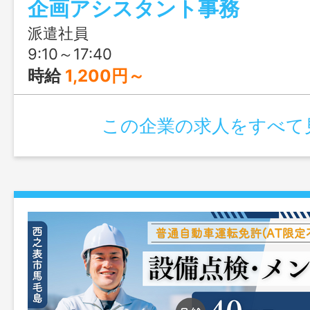
企画アシスタント事務
ートとの両立も安心。Word・Excelの
OKですが、入出金管理や請求業務など幅
派遣社員
るため、事務スキルをさらに高めたい方
9:10～17:40
す。「安定して長く働きたい」「将来的に
時給
1,200円～
用を目指したい」そんな方にぴったりの
この企業の求人をすべて