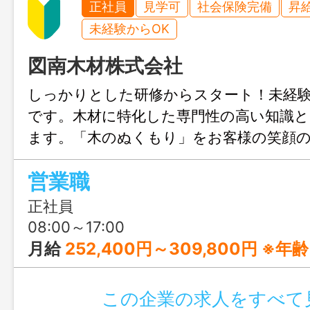
正社員
見学可
社会保険完備
昇
未経験からOK
図南木材株式会社
しっかりとした研修からスタート！未経
です。木材に特化した専門性の高い知識
ます。「木のぬくもり」をお客様の笑顔
する仕事です。木造建築や木造の住宅構造
営業職
がある方は、ぜひご応募ください！
正社員
08:00～17:00
月給
252,400円～309,800円 ※年齢、経験、能力を考慮のうえ決定 【給与の内訳】 基本給：215,000円～265,000円 営業手当として固定
この企業の求人をすべて