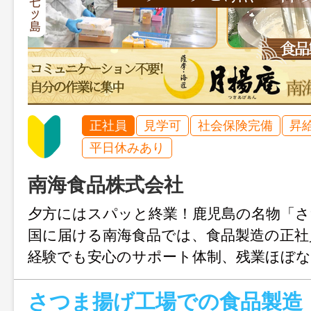
正社員
見学可
社会保険完備
昇
平日休みあり
南海食品株式会社
夕方にはスパッと終業！鹿児島の名物「
国に届ける南海食品では、食品製造の正社
経験でも安心のサポート体制、残業ほぼな
立もOK。人間関係のストレスが少なく、
さつま揚げ工場での食品製造
中できる環境で、安定した働き方を叶え