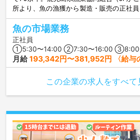
所より、魚の漁獲から製造・販売の正社員
お魚が好き！漁師の仕事に興味がある！枕
魚の市場業務
盛り上げたい！そんな方に、まずは見学
でしょうか♪ 漁港の熱い職員さんたちの
正社員
見です！
①5:30〜14:00 ②7:30〜16:00 ③8:00〜17:00 または7:00〜15:30の時間の間の7時間程度 ※1年単位の変形
月給
193,342円〜381,952円 〈給与の内訳〉 基本給：174,000円〜350,000円 社会保険手当：9,222円〜10,282円 給食手当：10,120円〜21,670円 ※社会保険手当は、雇用保険・健康保険の本人負担分を補うものにな
この企業の求人をすべて