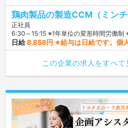
賞与や手当など福利厚生も充実しており、
鶏肉製品の製造CCM（ミン
く働いています。未経験からでも安心し
よ！
正社員
6:30～15:15 ※1年単位の変形時間労働制 ※※所定の労働日・休日・始業終業時刻は勤務シフト表により決定し、週
日給
8,858円 ※給与は日給です。個人の勤務年数・出勤率により変動します。 賞与については、夏・冬の２回支給の合計額を記載しています。 会社の業績、個人の勤務年数・出勤率により変動します。 月給：208,676円～210,276
この企業の求人をすべて