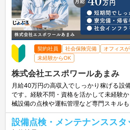
契約社員
社会保険完備
オフィスが
未経験からOK
株式会社エスポワールあまみ
月給40万円の高収入でしっかり稼げる設
です。経験不問・資格を活かして未経験か
械設備の点検や運転管理など専門スキル
馬毛島での勤務ですが、寮完備・帰省手当
設備点検・メンテナンススタ
のサポートもあり、期間を決めて集中し