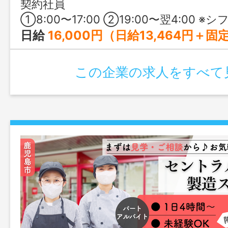
もおすすめです。
契約社員
①8:00〜17:00 ②19:00〜翌4:00 ※シフト制 ※1日の就業時間は1時間2分24秒の時間外労働を含む ※②は月5〜6日
日給
16,000円（日給13,464円＋固定残業代2,536円（1時間2分24秒分）） 【月給換算（25日で算出）】 基本給：336,600円 固定
この企業の求人をすべて