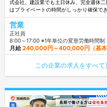
式会社。建設業でも土日休み、完全週休二
はプライベートの時間がしっかり確保で
力的！未経験、無資格でも、入社後に仕事
営業
格取得を目指せます！社宅もあるので、
歓迎です！
正社員
8:00～17:00 ※1年単位の変形労働時間制
月給
240,000円～400,000円（基
この企業の求人をすべて