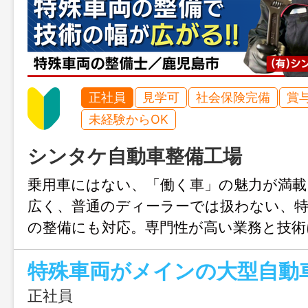
正社員
見学可
社会保険完備
賞
未経験からOK
シンタケ自動車整備工場
乗用車にはない、「働く車」の魅力が満載
広く、普通のディーラーでは扱わない、
の整備にも対応。専門性が高い業務と技術
とで、幅広い知識が得られます。プロ整
特殊車両がメインの大型自動
テップへ！今以上の自分にスキルアップ
す。
正社員