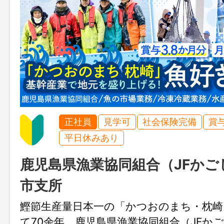
正社員
見学可
社会保険完備
賞
平日休みあり
鹿児島県漁業協同組合（JFかご
市支所
鰹節生産量日本一の「かつおのまち・枕崎
て70余年。鹿児島県漁業協同組合（JFか