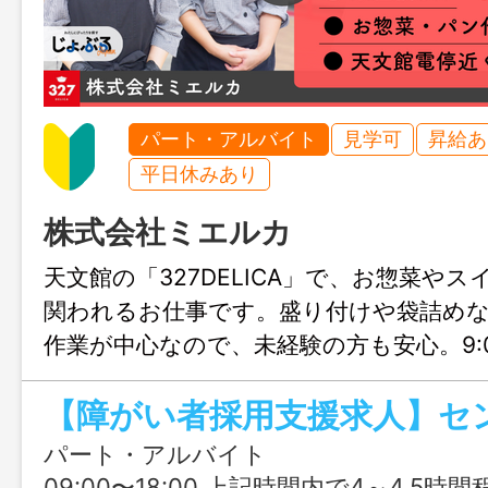
パート・アルバイト
見学可
昇給あ
平日休みあり
株式会社ミエルカ
天文館の「327DELICA」で、お惣菜や
関われるお仕事です。盛り付けや袋詰め
作業が中心なので、未経験の方も安心。9:00
で4時間から勤務OKで、自分のペースを
しずつ仕事に慣れていけます。就労支援
です。
パート・アルバイト
09:00〜18:00 上記時間内で4～4.5時間