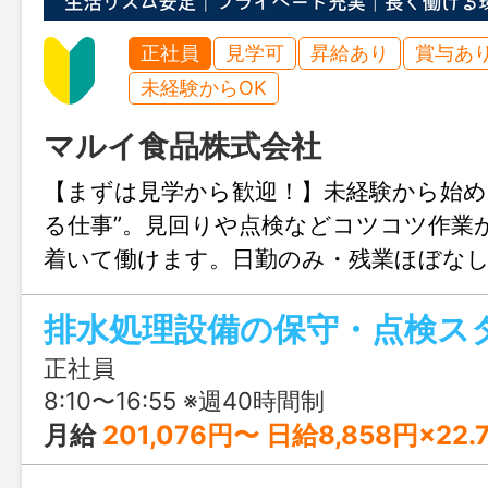
正社員
見学可
昇給あり
賞与あ
未経験からOK
マルイ食品株式会社
【まずは見学から歓迎！】未経験から始め
る仕事”。見回りや点検などコツコツ作業
着いて働けます。日勤のみ・残業ほぼな
けられる環境も魅力。専門スキルも身に
排水処理設備の保守・点検ス
来を目指せます。
正社員
8:10〜16:55 ※週40時間制
月給
201,076円〜 日給8,858円×22.7日で算出 ※給与は日給です。個人の勤務年数・出勤率により変動します。 賞与については、夏・冬の２回支給の合計額を記