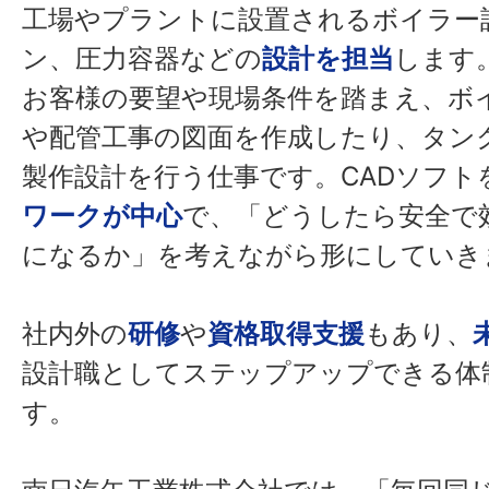
工場やプラントに設置されるボイラー
ン、圧力容器などの
設計を担当
します
お客様の要望や現場条件を踏まえ、ボ
や配管工事の図面を作成したり、タン
製作設計を行う仕事です。CADソフト
ワークが中心
で、「どうしたら安全で
になるか」を考えながら形にしていき
社内外の
研修
や
資格取得支援
もあり、
設計職としてステップアップできる体
す。