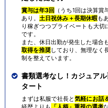
賞与は年3回
（うち1回は決算賞
あり。
土日祝休み＋長期休暇
も
り稼ぎつつプライベートも大切
です。
また、休日出勤が発生した場合
取得を推奨
しており、無理なく
制を整えています。
書類選考なし！カジュアル
タート
まずは私服で社長と
気軽にお話
経歴よりも
「人柄」重視の選考