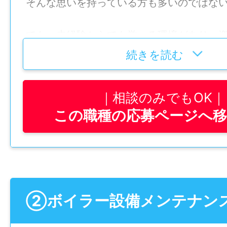
そんな思いを持っている方も多いのではな
でも、未経験からでも学べる環境があり、
がサポートしてくれて、“図面からモノを生
続きを読む
挑戦できる会社があれば、将来につながる
ると思いませんか？
相談のみでもOK
この職種の応募ページへ
そんなあなたにオススメ！
この求人は、工場やプラント設備を支える
技術」の募集です！
CADを使った設計や図面作成を中心に、専
づくりに携われます。
未経験からでも丁寧な教育体制があり、資
②ボイラー設備メンテナン
社負担なので、安心して技術を身につけら