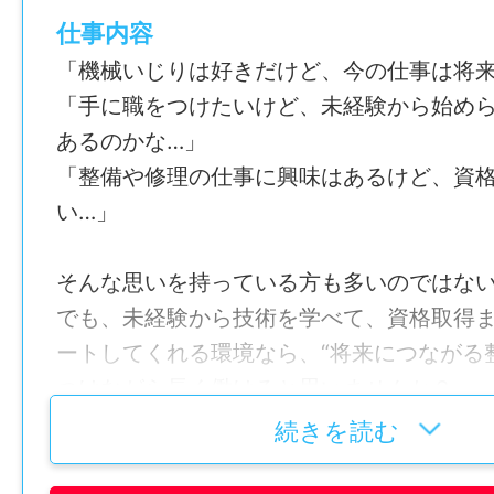
仕事内容
────────────────
「機械いじりは好きだけど、今の仕事は将来
＼未経験から“設計技術者”へ挑戦できる！／
「手に職をつけたいけど、未経験から始め
ボイラー設計技術（正社員）を大募集！
あるのかな…」
普通自動車運転免許（AT限定可）必須
「整備や修理の仕事に興味はあるけど、資
────────────────
い…」
【 おすすめPOINT3選 】
そんな思いを持っている方も多いのではな
[1] 未経験からCAD・設計スキルを習得で
でも、未経験から技術を学べて、資格取得
[2] 賞与年3回×年間休日121日で働きやすい
ートしてくれる環境なら、“将来につながる
[3] 資格取得費用は全額会社負担！国家資
つけながら長く働けると思いませんか？
る！
続きを読む
そんなあなたにオススメ！
【 どんなお仕事？】
この求人は、工場や施設で使われるボイラ