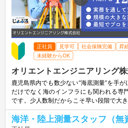
正社員
見学可
社会保険完備
昇
未経験からOK
オリエントエンジニアリング株
鹿児島県内でも数少ない“海底測量”を手が
だけでなく海のインフラにも関われる専
です。少人数制だからこそ早い段階で大
れ、未経験からでも最短でプロを目指せ
います。公共案件中心で安定性も抜群です