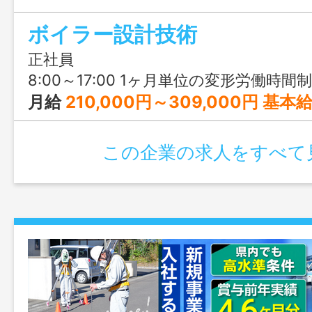
日以上＆土日祝休みで、「手に職」と「働
ボイラー設計技術
立できる環境です。
正社員
8:00～17:00 1ヶ月単位の変形労働時間制 ※1ヶ月を平均して1週間あたりの労働時間が40時間の範囲において特定の週に40時間・
月給
210,000円～309,000円 基本給：115,000円～ 固定残業代：20,000円～25,000円 職務手当：40,000円 技術手当：20,000円～30,000円 調整手当：～50,000
この企業の求人をすべて