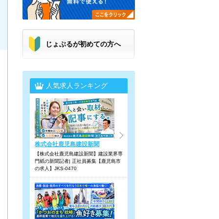
じょぶるが初めての方へ
人気求人ランキング
株式会社鹿児島建設新聞
【株式会社鹿児島建設新聞】建設業界専
門紙の新聞記者| 正社員募集【鹿児島市
の求人】JKS-0470