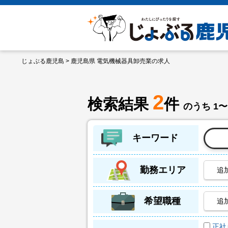
じょぶる鹿児島
> 鹿児島県 電気機械器具卸売業の求人
2
検索結果
件
のうち 1〜
キーワード
勤務エリア
追
希望職種
追
正社