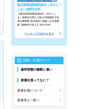
鹿児島県漁業協同組合（JFかご
しま）枕崎市支所
【鹿児島県漁業協同組合（JFかごし
ま）枕崎市支所】①魚の市場業務 ②冷
凍冷蔵業務 ③水産加工業務 | 正社員募
集【枕崎市の求人】JKS-0258
ランキングの続きを見る
就職・転職ガイド
雇用形態の種類と違い
派遣社員ってなに？
派遣社員について
派遣求人一覧へ