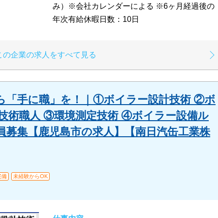
み）※会社カレンダーによる ※6ヶ月経過後の
年次有給休暇日数：10日
この企業の求人をすべて見る
ら「手に職」を！｜①ボイラー設計技術 ②ボ
技術職人 ③環境測定技術 ④ボイラー設備ル
員募集【鹿児島市の求人】【南日汽缶工業株
完備
未経験からOK