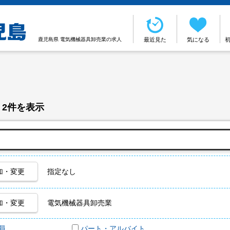
鹿児島県 電気機械器具卸売業の求人
最近見た
気になる
 2件を表示
加・変更
指定なし
加・変更
電気機械器具卸売業
員
パート・アルバイト