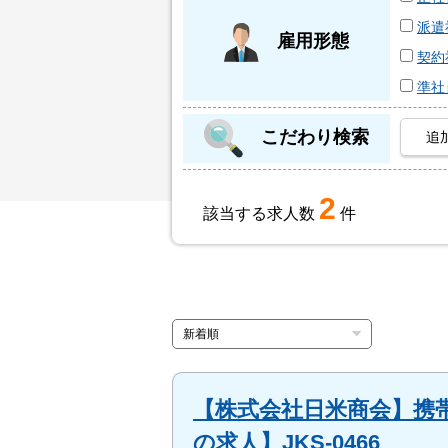
派遣
雇用形態
契約
準社
こだわり検索
追
2
該当する求人数
件
【株式会社日米商会】携帯
の求人】JKS-0466