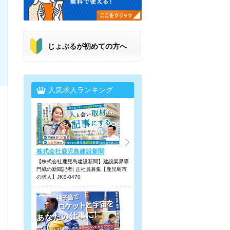
じょぶるが初めての方へ
人気求人ランキング
株式会社鹿児島建設新聞
【株式会社鹿児島建設新聞】建設業界専
門紙の新聞記者| 正社員募集【鹿児島市
の求人】JKS-0470