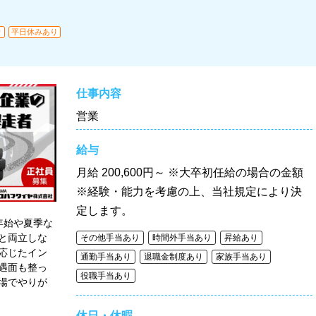
り
平日休みあり
仕事内容
営業
給与
月給
200,600円～ ※大卒初任給の場合の金額
※経験・能力を考慮の上、当社規定により決
定します。
年始や夏季な
と両立しな
その他手当あり
時間外手当あり
昇給あり
応じたイン
通勤手当あり
退職金制度あり
家族手当あり
遇面も整っ
役職手当あり
場でやりが
休日・休暇