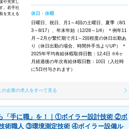
援や充実し
す。若手社
休日・休暇
船を支える
日曜日、祝日、月1～4回の土曜日、夏季（8/1
3～8/17）、年末年始（12/28～1/4） ＊例年11
月～2月が繁忙期で月1～2回程度の休日出勤あ
り（休日出勤の場合、時間外手当よりUP） ＊
2025年平均有給休暇取得日数：12.4日 ※6ヶ
月経過後の年次有給休暇日数：10日（入社時
に5日付与されます）
この企業の求人をすべて見る
ら「手に職」を！｜①ボイラー設計技術 ②ボ
技術職人 ③環境測定技術 ④ボイラー設備ル