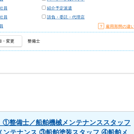
社員
紹介予定派遣
社員
請負・委託・代理店
員
？
雇用形態の違
加・変更
整備士
】①整備士／船舶機械メンテナンススタッフ
メンテナンス ③船舶塗装スタッフ ④船舶メ