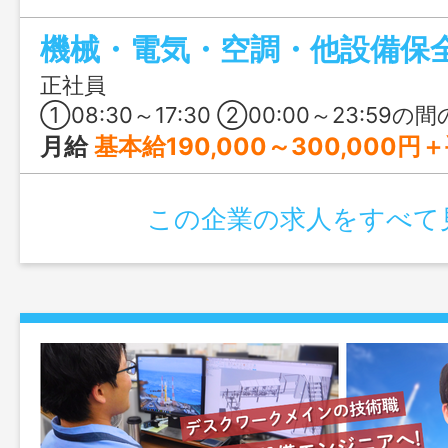
経験者はJAXA関連業務や年収アップも目
機械・電気・空調・他設備保
定を両立できる求人です。
正社員
①08:30～17:30 ②00:00～23:59の間の8時間（交替シフト制） 基本は
月給
基本給190,000～300,000円＋手当 ※賃金については、経験
この企業の求人をすべて