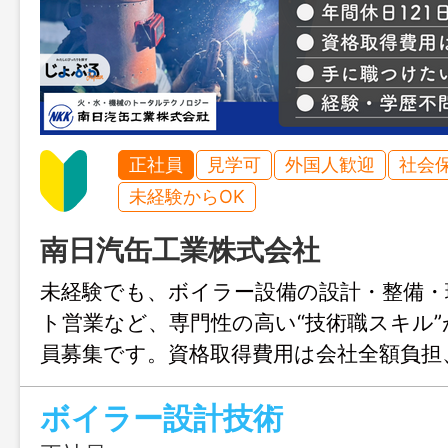
正社員
見学可
外国人歓迎
社会
未経験からOK
南日汽缶工業株式会社
未経験でも、ボイラー設備の設計・整備・
ト営業など、専門性の高い“技術職スキル
員募集です。資格取得費用は会社全額負担、
日以上＆土日祝休みで、「手に職」と「働
ボイラー設計技術
立できる環境です。