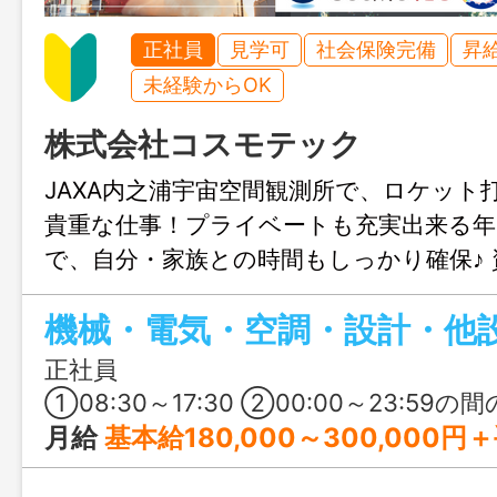
正社員
見学可
社会保険完備
昇
未経験からOK
株式会社コスモテック
JAXA内之浦宇宙空間観測所で、ロケット
貴重な仕事！プライベートも充実出来る年間
で、自分・家族との時間もしっかり確保♪
充実しており、未経験から宇宙関連の仕
きます。ロケットに関わりたい、安定し
い──そんな方にピッタリの求人です！
正社員
①08:30～17:30 ②00:00～23:59の間の8時間（交替シフト制） 基本は
月給
基本給180,000～300,000円＋手当 ※賃金については、経験