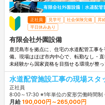
正社員
見学可
社会保険完備
昇
平日休みあり
有限会社外園設備
鹿児島市を拠点に、住宅の水道配管工事を
備。現場はほぼ市内中心で、転勤なし・直
未経験から国家資格を目指せる環境が整っ
当や社員寮など福利厚生も充実。家庭を大
水道配管施設工事の現場スタ
ら、“手に職”をつけて長く働きたい方に
す。
正社員
8:00～17:30 ※1年単位の変形労働時間制 ※所定の労働日・休日・始業終業時刻は勤務表により決定し、週平均
月給
190,000円～265,000円