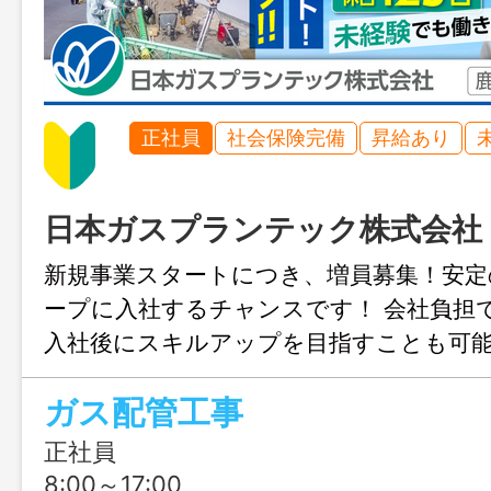
正社員
社会保険完備
昇給あり
日本ガスプランテック株式会社
新規事業スタートにつき、増員募集！安定
ープに入社するチャンスです！ 会社負担
入社後にスキルアップを目指すことも可能
4.6ヶ月分に、さらに年間休日も125日！
ガス配管工事
めにご応募ください！
正社員
8:00～17:00