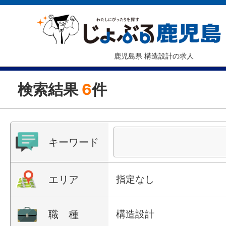
鹿児島県 構造設計の求人
検索結果
6
件
キーワード
エリア
指定なし
職 種
構造設計