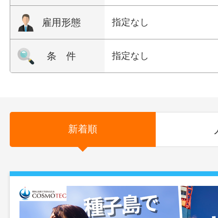
雇用形態
指定なし
条 件
指定なし
新着順