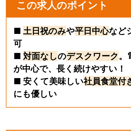
この求人のポイント
■
土日祝のみ
や
平日中心
など
可
■
対面なし
の
デスクワーク
。
が中心で、長く続けやすい！
■ 安くて美味しい
社員食堂付
にも優しい