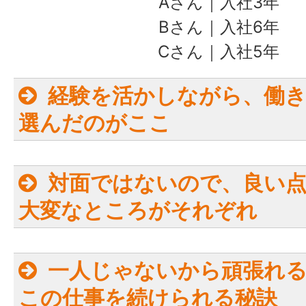
Aさん｜入社3年
Bさん｜入社6年
Cさん｜入社5年
経験を活かしながら、働
選んだのがここ
対面ではないので、良い
Aさん：
大変なところがそれぞれ
一人じゃないから頑張れ
扶養内で働きたい
この仕事を続けられる秘訣
度（月15日）9-17時まで