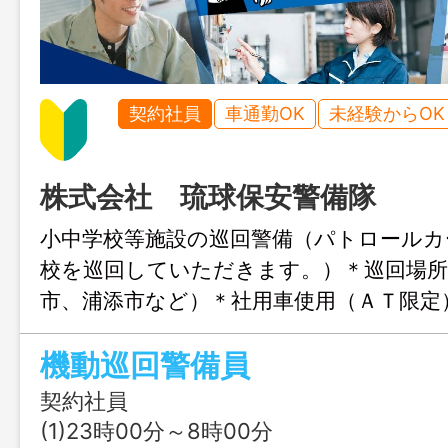
契約社員
車通勤OK
未経験からOK
株式会社 琉球保安警備隊
小中学校等施設の巡回警備（パトロールカ
校を巡回していただきます。）＊巡回場所
市、浦添市など）＊社用車使用（ＡＴ
囲：変更なし
機動巡回警備員
契約社員
(1)23時00分～8時00分