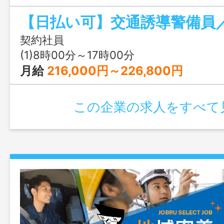
主要エリア：本島中南部の各現場 各現
【日払い可】交通誘導警備員
なります。 ※法定教育（経験により７～
１，０２３円） 「変更範囲：会社の
契約社員
(1)8時00分～17時00分
月給
216,000円～226,800円
この企業の求人をすべて