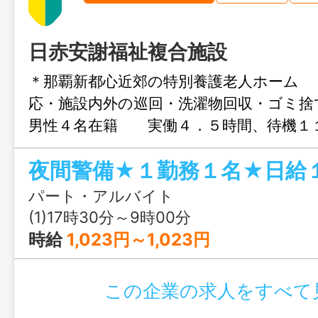
日赤安謝福祉複合施設
＊那覇新都心近郊の特別養護老人ホーム 
応・施設内外の巡回・洗濯物回収・ゴミ捨
男性４名在籍 実働４．５時間、待機１
「最低賃金の減額の特例許可申請」への同
給＋固定深夜の日給である【１２，９７２
れる額となります。算出根拠：７５２円×
パート・アルバイト
固定深夜１３１６円｛７５２円×０．２５
(1)17時30分～9時00分
２，９７２円 ＊従事すべき業務の変
時給
1,023円～1,023円
れ直後：夜間警備 変更の範囲：なし
この企業の求人をすべて