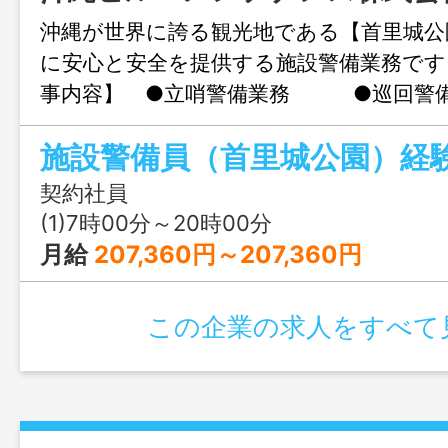
沖縄が世界に誇る観光地である【首里城公
に安心と安全を提供する施設警備業務で
事内容】 ●立哨警備業務 ●巡回警備
ター監視業務 ●施設利用者案内業務 ●
施設警備員（首里城公園）経
務 等 変更範囲：変更なし 同 職
契約社員
(1)7時00分～20時00分
月給
207,360円～207,360円
この企業の求人をすべて