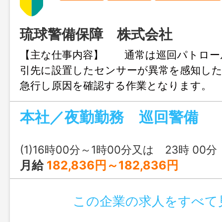
琉球警備保障 株式会社
【主な仕事内容】 通常は巡回パトロー
引先に設置したセンサーが異常を感知し
急行し原因を確認する作業となります。
連絡と取りつつ原因を確認し、対応結果を
本社／夜勤勤務 巡回警備
てお客様に報告します。 充実した研修
るので、未経験の方も安心して お仕事
す。 変更範囲：変更なし
(1)16時00分～1時00分又は 23時 00分 ～ 8時 
月給
182,836円～182,836円
この企業の求人をすべて