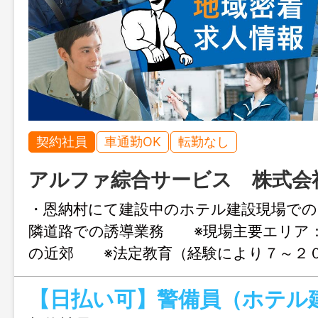
契約社員
車通勤OK
転勤なし
アルファ綜合サービス 株式会
・恩納村にて建設中のホテル建設現場での
隣道路での誘導業務 ※現場主要エリア
の近郊 ※法定教育（経験により７～２
１，０２３円） ※変更範囲（会社の定