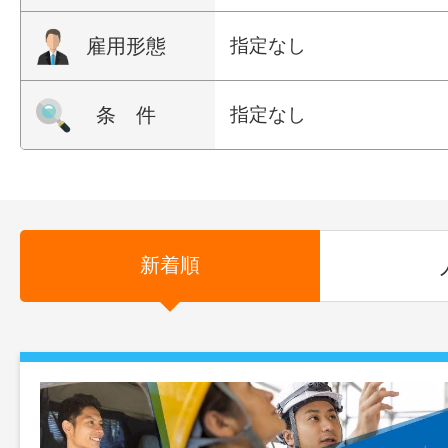
雇用形態
指定なし
条 件
指定なし
新着順