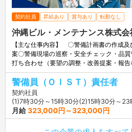
契約社員
昇給あり
賞与あり
転勤なし
沖縄ビル・メンテナンス株式会
【主な仕事内容】 〇警備計画書の作成及
案〇警備現場の巡察・安全チェック・品質
打ち合わせ（要望の調整・改善提案・報告
の勤怠管理・シフト作成・人員配置調整〇
警備員（ＯＩＳＴ）責任者
発生時の初動対応及び報告〇業務日報・巡
認・必要書類の作成〇法令順守に基づく業
契約社員
プライアンス推進〇警備員指導教育責任者
(1)7時30分～15時30分(2)15時30分～23時30分(3)23時30分～7時30分又は
（新任教育・現任教育の計画立案及び実施
月給
323,000円～323,000円
警備、来訪者受付業務 など 変更範囲
この企業の求人をすべて