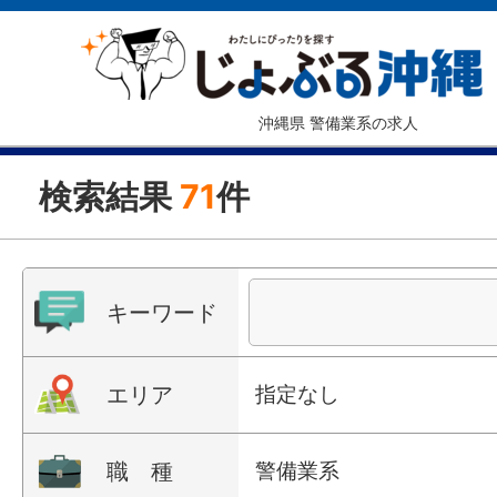
沖縄県 警備業系の求人
検索結果
71
件
キーワード
エリア
指定なし
職 種
警備業系