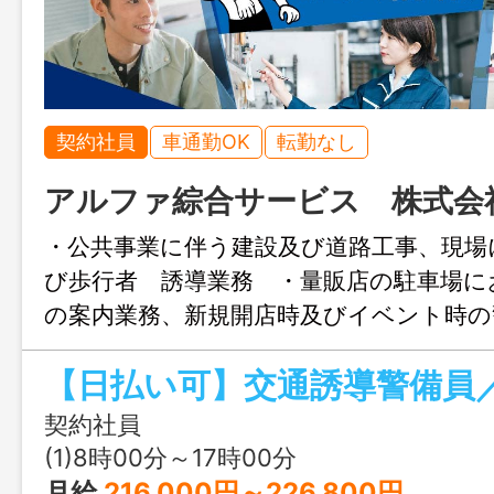
契約社員
車通勤OK
転勤なし
アルファ綜合サービス 株式会
・公共事業に伴う建設及び道路工事、現場
び歩行者 誘導業務 ・量販店の駐車場に
の案内業務、新規開店時及びイベント時
主要エリア：本島南部の各現場 各現場
【日払い可】交通誘導警備員
ります。 ※法定教育（経験により７～２
１，０２３円） 「変更範囲：会社の
契約社員
(1)8時00分～17時00分
月給
216,000円～226,800円