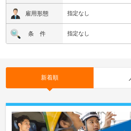
雇用形態
指定なし
条 件
指定なし
新着順