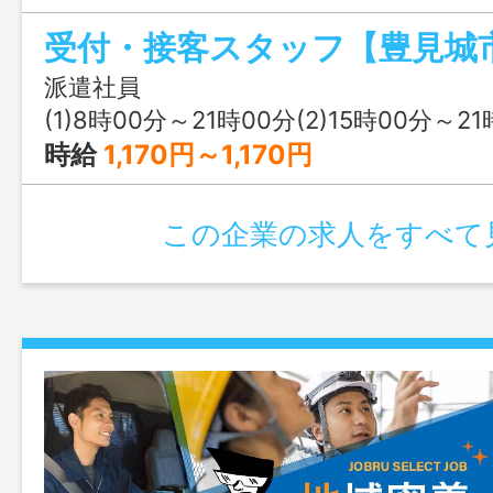
始められる方が多いことから、マニュア
り、先輩方も丁寧に教えてくれます！難
ので、お気軽にご応募ください！ 変更
派遣社員
(1)8時00分～21時00分(2)15時00分～2
時給
1,170円～1,170円
この企業の求人をすべて