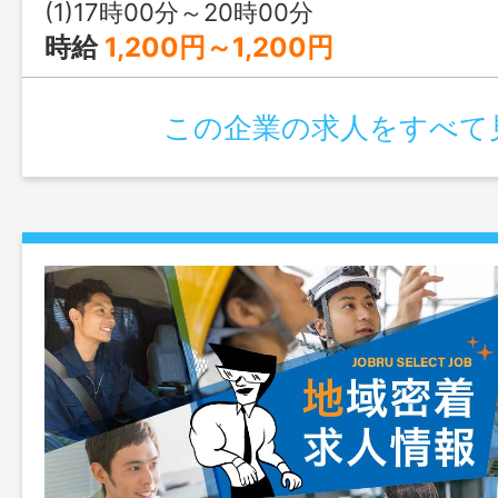
(1)17時00分～20時00分
◎ハローワーク窓口より事前連絡のうえ、
時給
1,200円～1,200円
絡先を お伝えください。後日、面接日
しま
この企業の求人をすべて
す
※業務の変更範囲：会社の定める業務