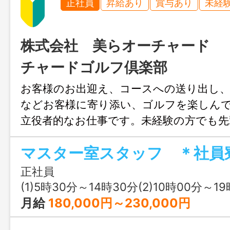
正社員
昇給あり
賞与あり
未経
株式会社 美らオーチャード
チャードゴルフ倶楽部
お客様のお出迎え、コースへの送り出し
などお客様に寄り添い、ゴルフを楽しん
立役者的なお仕事です。未経験の方でも先
寧に指導致します。 ＊福利厚生の一
ーも楽しめます。 ＊社員寮あり：６畳一
込／風呂・キッチン共有 ※詳細は面
正社員
範囲：変更なし
(1)5時30分～14時30分(2)10時00分～19時00分(3)
月給
180,000円～230,000円