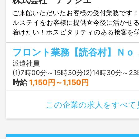
株式会社 アソシエ
ご来館いただいたお客様の受付業務です
ルステイをお客様に提供☆今後に活かせ
着けたい！ホスピタリティのある接客を
様の「ありがとう」がうれしい職場です
容》・チェックイン業務・チェックアウ
接客・フロント業務全般など ■勤務日は
派遣社員
ンチ無料♪フリードリンクあり♪■ユニフ
(1)7時00分～15時30分(2)14時30分～2
ッカー貸与！ユニフォームのクリーニング
時給
1,150円～1,150円
大歓迎！研修でしっかり技術を身に着けま
談可☆勤務条件の相談しやすい環境なの
この企業の求人をすべて
ご相談ください☆ 変更範囲：無し