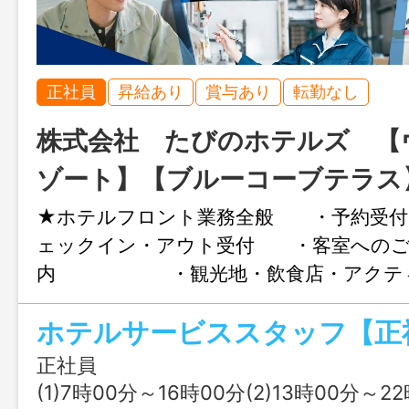
正社員
昇給あり
賞与あり
転勤なし
株式会社 たびのホテルズ 【
ゾート】【ブルーコーブテラス
★ホテルフロント業務全般 ・予約受付
ェックイン・アウト受付 ・客室への
内 ・観光地・飲食店・アクティ
サービス ★ホテルレストランのホール
ホテルサービススタッフ【正
務 ・お席へのご案内、受注、配膳・下
客 ・ホール美化等、付随する業務 
正社員
お客様の送迎 ★備品、消耗品の在庫管
(1)7時00分～16時00分(2)13時00分～22時00分又は 7時 00分 ～ 