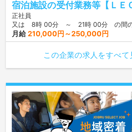
理 ・その他付随する業務 ◎ハロー
事前連絡のうえ、応募者氏名と連絡先を
正社員
い。後日、面接日時をご連絡いたしま
又は 8時 00分 ～ 21時 00分 の間
す。 ※業務の変更範
月給
210,000円～250,000円
の定める業務
この企業の求人をすべて