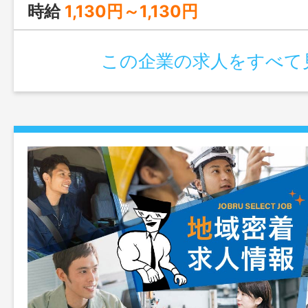
からしっかり教えていくので、仕事をし
時給
1,130円～1,130円
えていきます。先輩スタッフが業務の流
たりとフォロー体制も万全です。 変
この企業の求人をすべて