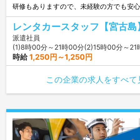
研修もありますので、未経験の方でも安
トできます！学生さんのアルバイトとし
す。働く条件などもお気軽にご相談くだ
囲：無し
派遣社員
(1)8時00分～21時00分(2)15時00分～21時00分(3)
時給
1,250円～1,250円
この企業の求人をすべて