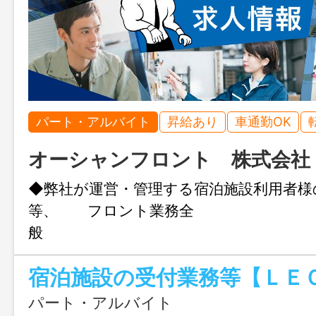
パート・アルバイト
昇給あり
車通勤OK
オーシャンフロント 株式会社
◆弊社が運営・管理する宿泊施設利用者様
等、 フロント業務全
般 ・チェ
ン＆アウト ・その他付随する業
務 ＊定年
（６０歳）以上の応募可（同条
パート・アルバイト