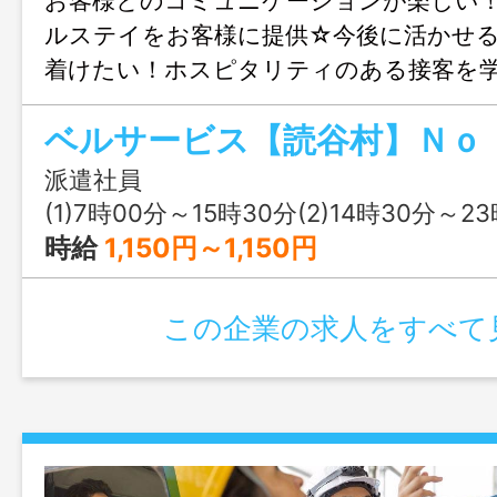
お客様とのコミュニケーションが楽しい
ルステイをお客様に提供☆今後に活かせ
着けたい！ホスピタリティのある接客を
様の「ありがとう」がうれしい職場です
容》・送迎や車の誘導・タクシーの手配・
へのアテンド・観光案内など■勤務日は社
派遣社員
チ無料♪フリードリンクあり♪ ■ユニフ
(1)7時00分～15時30分(2)14時30分～2
ッカー貸与！ユニフォームのクリーニング
時給
1,150円～1,150円
者大歓迎！研修でしっかり技術を身に着け
相談可☆勤務条件の相談しやすい環境な
この企業の求人をすべて
にご相談ください☆ 変更範囲：無し