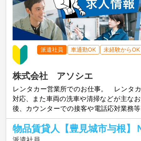
派遣社員
車通勤OK
未経験からOK
株式会社 アソシエ
レンタカー営業所でのお仕事。 レンタ
対応、また車両の洗車や清掃などが主な
後、カウンターでの接客や電話応対業務等
少しずつ増やしていくのでやりがいもあ
者も大歓迎です。「車に詳しくない」「
ことが無い」という悩みを持っていても
派遣社員