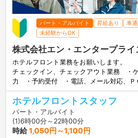
パート・アルバイト
昇給あり
車通
未経験からOK
株式会社エン・エンタープライ
ホテルフロント業務をお願いします。 
チェックイン、チェックアウト業務 ・
力 ・予約受付 ・電話、メール対応、Ｐ
な客室清掃チェック ・備品確認 従事す
ホテルフロントスタッフ
囲：変更なし 未経験の方でも先輩スタ
ー二ングいたします
パート・アルバイト
(1)6時00分～22時00分
時給
1,050円～1,100円