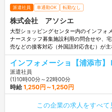
派遣社員
車通勤OK
転勤なし
株式会社 アソシエ
大型ショッピングセンター内のインフォ
ナースタッフ募集施設利用の問合せや、宅
売などの接客対応（外国語対応含む）が主
す！ 海外のお客様も多い施設なので、語
い方（中国語対応できる方大歓迎！）方に
☆ 変更範囲：無し
派遣社員
(1)10時00分～22時00分
時給
1,250円～1,250円
この企業の求人をすべて