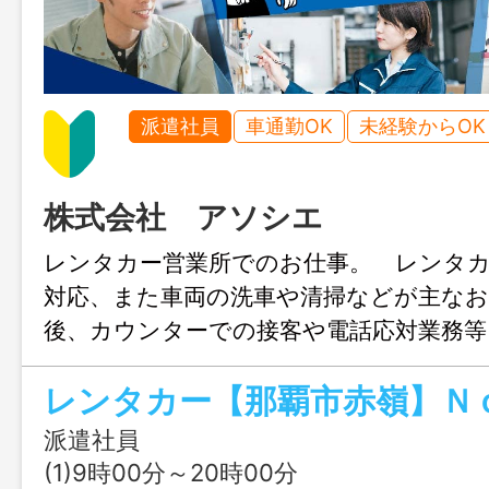
派遣社員
車通勤OK
未経験からOK
株式会社 アソシエ
レンタカー営業所でのお仕事。 レンタ
対応、また車両の洗車や清掃などが主な
後、カウンターでの接客や電話応対業務等
少しずつ増やしていくのでやりがいもあ
者も大歓迎です。「車に詳しくない」「
ことが無い」という悩みを持っていても
派遣社員
する知識は仕事をする上で必要になりま
(1)9時00分～20時00分