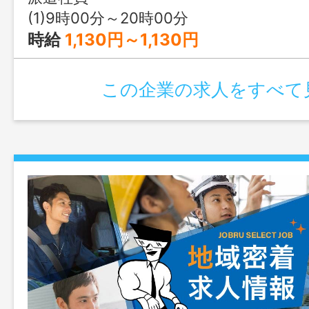
する知識は仕事をする上で必要になりま
(1)9時00分～20時00分
からしっかり教えていくので、仕事をし
時給
1,130円～1,130円
えていきます。先輩スタッフが業務の流
たりとフォロー体制も万全です。 変更範
この企業の求人をすべて