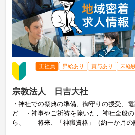
正社員
昇給あり
賞与あり
未経
宗教法人 日吉大社
・神社での祭典の準備、御守りの授受、電
ど ・神事やご祈祷を除いた、神社全般の
ら、 将来、「神職資格」（約一か月の
ていただきます。 ※日本の伝統行事、