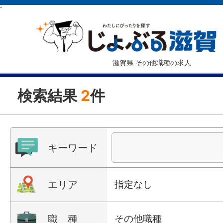
"
滋賀県 その他職種の求人
検索結果
2
件
キーワード
エリア
指定なし
職 種
その他職種