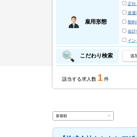
正社
派遣
雇用形態
契約
会計
イン
こだわり検索
追
1
該当する求人数
件