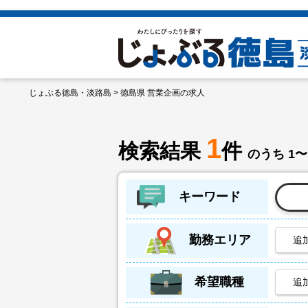
じょぶる徳島・淡路島
> 徳島県 営業企画の求人
1
検索結果
件
のうち 1〜
キーワード
勤務エリア
追
希望職種
追