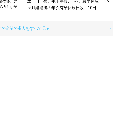
土・日・祝、年末年始、GW、夏季休暇 ※6
を支援。ア
協力しなが
ヶ月経過後の年次有給休暇日数：10日
この企業の求人をすべて見る