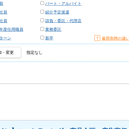
員
パート・アルバイト
社員
紹介予定派遣
社員
請負・委託・代理店
年度任用職員
業務委託
ターン
新卒
？
雇用形態の違
加・変更
指定なし