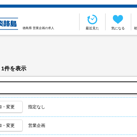
徳島県 営業企画の求人
最近見た
気になる
 1件を表示
加・変更
指定なし
加・変更
営業企画