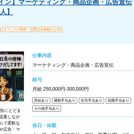
イン】マーケティング・商品企画・広告宣伝
求人】
オフィスが禁煙・分煙
未経験からOK
仕事内容
マーケティング・商品企画・広告宣伝
給与
月給
250,000円-300,000円
昇給あり
通勤手当あり
住宅手当あり
役職手当あり
その他手当あり
広告にとどま
提案しなが
ムで柔軟な
休日・休暇
や広告・マ