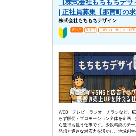
【株式会社もちもちデザ
| 正社員募集【那賀町の
株式会社もちもちデザイン
正社員
見学可
主婦(夫)・働くママ歓迎
WEB・テレビ・ラジオ・チラシなど、
らず販促・プロモーション全体を企画・
ら進行も担う仕事です。少数精鋭のチー
発想と迅速な対応力を活かし、地域創生