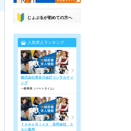
じょぶるが初めての方へ
人気求人ランキング
株式会社長谷川会計コンサルティ
ング
一般事務（パートタイム）
ＴｏｍｏＮｉｃｅ 合同会社 と
もに薬局