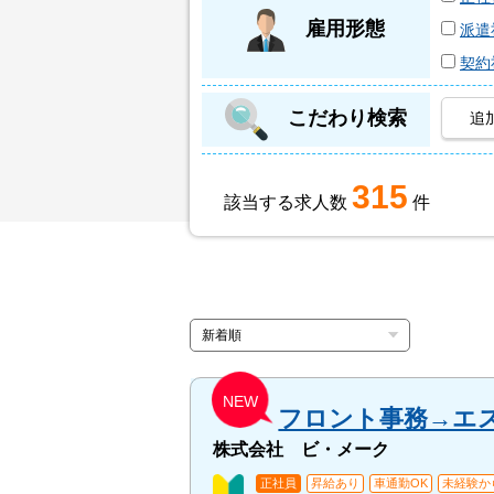
雇用形態
派遣
契約
こだわり検索
追
315
該当する求人数
件
NEW
フロント事務→エ
株式会社 ビ・メーク
正社員
昇給あり
車通勤OK
未経験か