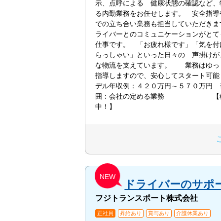
示、点呼による 健康状態の確認など、
る内勤業務をお任せします。 安全指導
での立ち合い業務も担当していただき
ライバーとのコミュニケーションがとて
仕事です。 「お疲れ様です」「気を付
らっしゃい」といった日々の 声掛けが
な物流を支えています。 業務はゆっ
指導しますので、安心してスタート可
デル年収例：４２０万円～５７０万円 
囲：会社の定める業務 【積
中！】
NEW
ドライバーのサポ
フジトランスポート株式会社
正社員
昇給あり
賞与あり
介護休業あり