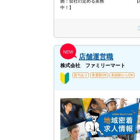
囲：会社の定める業務 【積
中！】
NEW
店舗運営職
株式会社 ファミリーマート
賞与あり
車通勤OK
未経験からOK