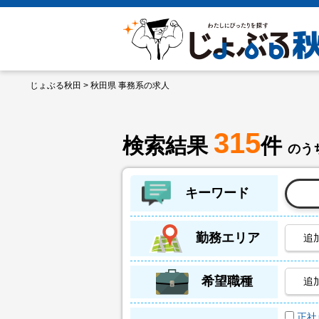
じょぶる秋田
> 秋田県 事務系の求人
315
検索結果
件
のうち
キーワード
勤務エリア
追
希望職種
追
正社