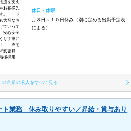
物流を支え
やお客様先
休日・休暇
ます。 ド
月８日～１０日休み（別に定める出勤予定表
も大切なお
けていって
による）
、安心安全
くり丁寧に
能！ ※モ
※変更範
極採用
この企業の求人をすべて見る
ート業務 休み取りやすい／昇給・賞与あり