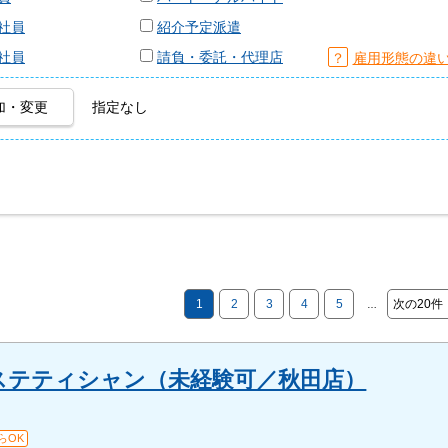
社員
紹介予定派遣
社員
請負・委託・代理店
？
雇用形態の違
加・変更
指定なし
1
2
3
4
5
次の20件
…
ステティシャン（未経験可／秋田店）
らOK