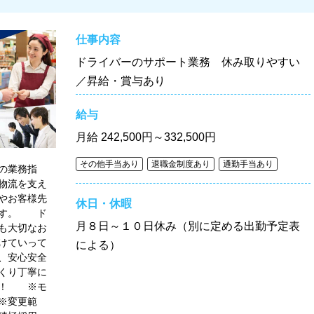
仕事内容
ドライバーのサポート業務 休み取りやすい
／昇給・賞与あり
給与
月給
242,500円～332,500円
その他手当あり
退職金制度あり
通勤手当あり
の業務指
物流を支え
やお客様先
休日・休暇
ます。 ド
月８日～１０日休み（別に定める出勤予定表
も大切なお
けていって
による）
、安心安全
くり丁寧に
能！ ※モ
※変更範