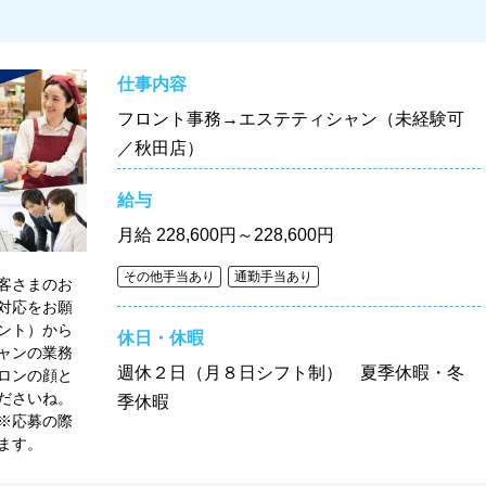
仕事内容
フロント事務→エステティシャン（未経験可
／秋田店）
給与
月給
228,600円～228,600円
その他手当あり
通勤手当あり
客さまのお
対応をお願
ント）から
休日・休暇
ャンの業務
週休２日（月８日シフト制） 夏季休暇・冬
ロンの顔と
ださいね。
季休暇
※応募の際
ます。