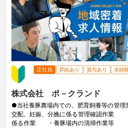
正社員
昇給あり
賞与あり
未経
株式会社 ポ－クランド
●当社養豚農場内での、肥育飼養等の管
交配、妊娠、分娩に係る管理確認作業 
係る作業 ・養豚場内の清掃作業等 