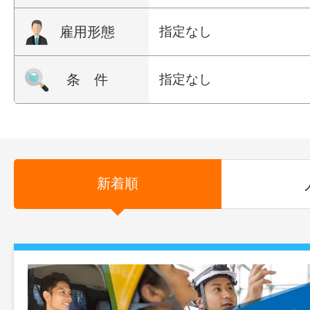
雇用形態
指定なし
条 件
指定なし
新着順