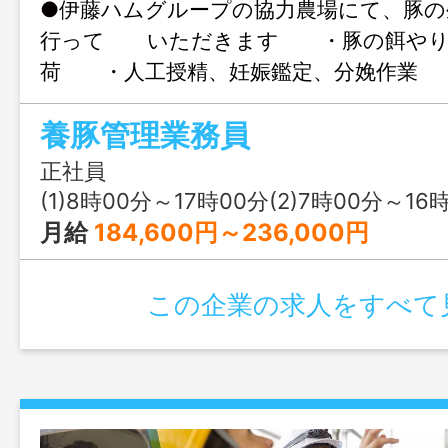
●伊藤ハムグループの協力農場にて、豚の
行って いただきます ・豚の餌やり
荷 ・人工授精、妊娠鑑定、分娩作業
に関する業務全般 （環境関連・在庫
養豚管理業務員
力等） 変更範囲：変更なし ＊担当部門
離乳・肥育・環境）については、採用後
正社員
（入社後、研修あり） ＊作業服支給あり
(1)8時00分～17時00分(2)7時00分～16
しますので、自宅に持って帰る必要があ
月給
184,600円～236,000円
男女それぞれの浴室・更衣室あります ＊
です
この企業の求人をすべて