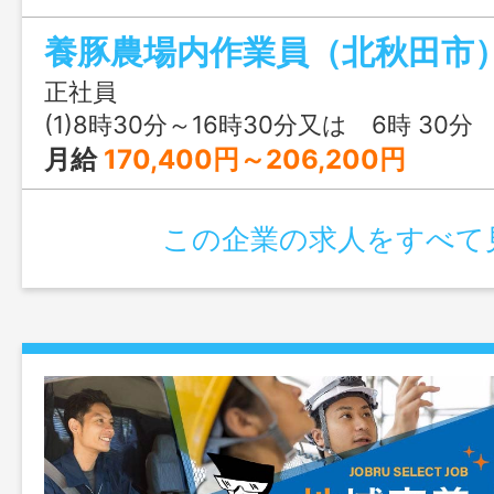
の管理に付帯する業務 ＊担当する作業内
養豚農場内作業員（北秋田市
当日の作業指示によります 変更範囲：
時間勤務正社員を希望の方、相談可！
正社員
(1)8時30分～16時30分又は 6時 30分 ～ 18時
月給
170,400円～206,200円
この企業の求人をすべて