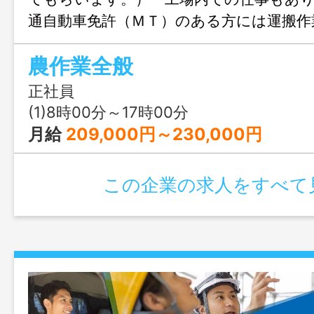
通自動車免許（ＭＴ）のある方には運搬作
場合があります。 ※未経験の方も歓迎
農作業全般
めてで不安な方でも指導いたしますので
い。 変更範囲：変更なし
正社員
(1)8時00分～17時00分
月給
209,000円～230,000円
この企業の求人をすべて