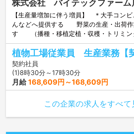
株式会社 バイテックファーム
【生産量増加に伴う増員】 ＊大手コンビ
んなどへ提供する 野菜の生産・出荷作
す （播種・移植定植・収穫・トリミ
出荷梱包・清掃等を分業）変更範囲：会
※設定された温度できれいな野菜を栽培
生面・環境面で管理された工場内での作業
契約社員
ンスーツ・マスクを着用しての作業となり
(1)8時30分～17時30分
者も大歓迎です ※条件面等でご希望があ
月給
168,609円～168,609円
務時間等） ※※正社員登用制度あり※※ 
回各５，０００円支給（半期の欠勤が５日
この企業の求人をすべて