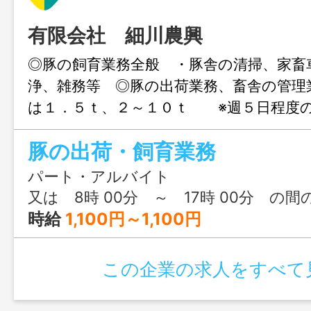
有限会社 細川農興
◎豚の飼育業務全般 ・豚舎の清掃、家畜
浄、雑務等 ◎豚の出荷業務、畜舎の管理
は１．５ｔ、２～１０ｔ ※週５日程度
勤日数についてはご相談に応じます） 
豚の出荷・飼育業務
可 変更範囲：変更なし
パート・アルバイト
又は 8時 00分 ～ 17時 00分 の間
時給
1,100円～1,100円
この企業の求人をすべて