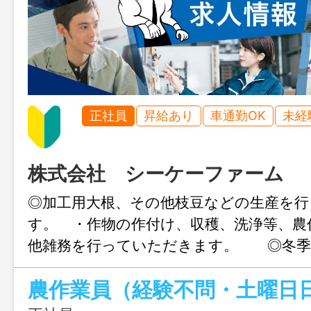
正社員
昇給あり
車通勤OK
未経
株式会社 シーケーファーム
◎加工用大根、その他枝豆などの生産を行
す。 ・作物の作付け、収穫、洗浄等、農
他雑務を行っていただきます。 ◎冬季
の除雪作業を行っていただきます。 ・就
よって決定します。 ・未経験者は助手席
っていただきます。 ※経験者優遇。農