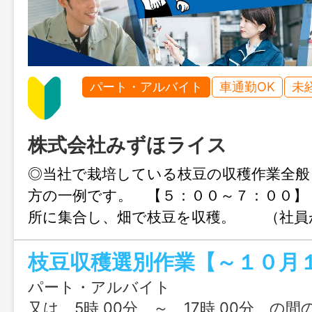
パート・アルバイト
車通勤OK
未
株式会社みずほライス
◎当社で栽培している枝豆の収穫作業全般
方の一例です。 【５：００～７：００
所に集合し、畑で枝豆を収穫。 （社員
枝豆を軽トラックへ積み込む） 作業後
憩。 【８：００～１５：００】 ・ト
を下ろし、さやもぎ作業の補助を行う。
パート・アルバイト
たり、枝の向きを揃える等） ・枝
又は 5時 00分 ～ 17時 00分 の間