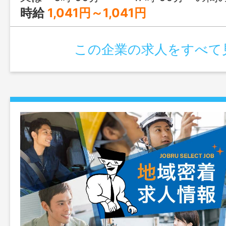
（規格外の枝豆を取り除く） 【就業時間
時給
1,041円～1,041円
ては応相談】 変更範囲：変更なし
この企業の求人をすべて