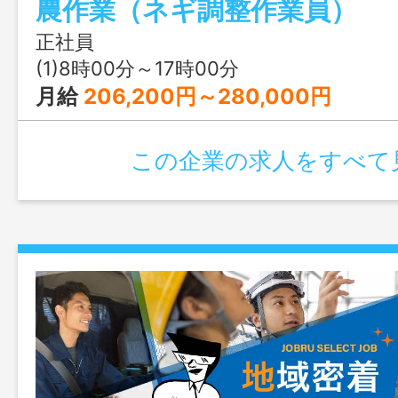
農作業（ネギ調整作業員）
＊屋内での作業が主となります。 ＊稲
は、軽トラックの運転の手伝いをお願い
正社員
ります。 変更範囲：変更なし
(1)8時00分～17時00分
月給
206,200円～280,000円
この企業の求人をすべて