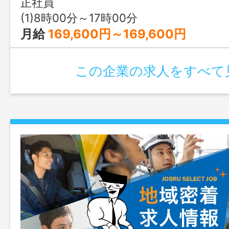
正社員
興味がある方を歓迎します！ ※６０歳以
(1)8時00分～17時00分
歓迎します。 ※６５歳以上は別途条件で
月給
169,600円～169,600円
あり。ご相談ください。 変更範囲：変更
この企業の求人をすべて