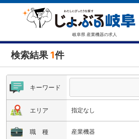
岐阜県 産業機器の求人
検索結果
1
件
キーワード
エリア
指定なし
職 種
産業機器