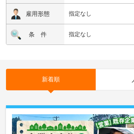
雇用形態
指定なし
条 件
指定なし
新着順