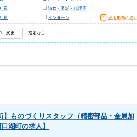
社員
請負・委託・代理店
社員
インターン
？
雇用形態の違
加・変更
指定なし
所】ものづくりスタッフ（精密部品・金属加
士河口湖町の求人】