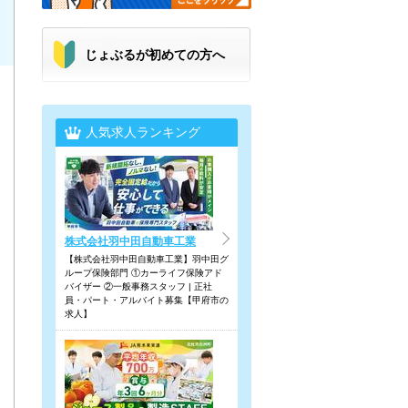
じょぶるが初めての方へ
人気求人ランキング
株式会社羽中田自動車工業
【株式会社羽中田自動車工業】羽中田グ
ループ保険部門 ①カーライフ保険アド
バイザー ②一般事務スタッフ | 正社
員・パート・アルバイト募集【甲府市の
求人】