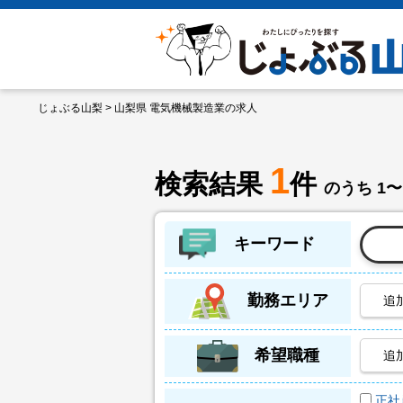
じょぶる山梨
> 山梨県 電気機械製造業の求人
1
検索結果
件
のうち 1〜
キーワード
勤務エリア
追
希望職種
追
正社