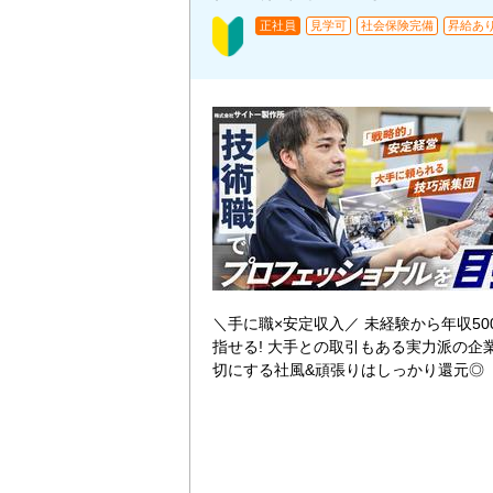
正社員
見学可
社会保険完備
昇給あ
＼手に職×安定収入／ 未経験から年収50
指せる! 大手との取引もある実力派の企
切にする社風&頑張りはしっかり還元◎