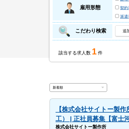
雇用形態
契約
派遣
こだわり検索
追
1
該当する求人数
件
【株式会社サイトー製作
工） | 正社員募集【富
株式会社サイトー製作所