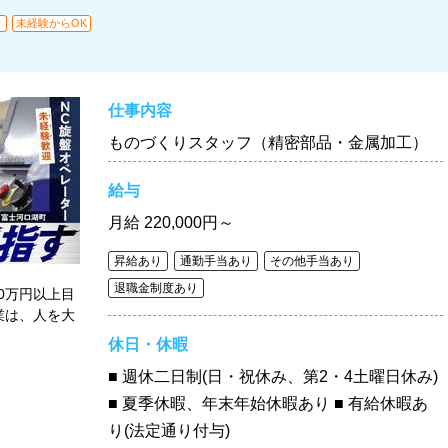
り
未経験からOK
仕事内容
ものづくりスタッフ（精密部品・金属加工）
給与
月給
220,000円～
昇給あり
通勤手当あり
その他手当あり
退職金制度あり
0万円以上目
業は、人を大
休日・休暇
■ 週休二日制(日・祝休み、第2・4土曜日休み)
■ 夏季休暇、年末年始休暇あり ■ 有給休暇あ
り(法定通り付与)