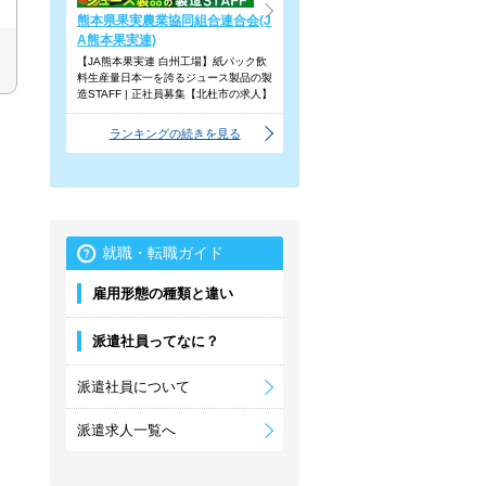
熊本県果実農業協同組合連合会(J
A熊本果実連)
【JA熊本果実連 白州工場】紙パック飲
料生産量日本一を誇るジュース製品の製
造STAFF | 正社員募集【北杜市の求人】
ランキングの続きを見る
就職・転職ガイド
雇用形態の種類と違い
派遣社員ってなに？
派遣社員について
派遣求人一覧へ