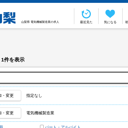
山梨県 電気機械製造業の求人
最近見た
気になる
 1件を表示
加・変更
指定なし
加・変更
電気機械製造業
員
パート・アルバイト