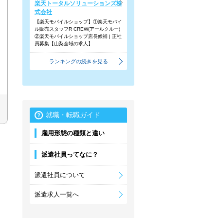
楽天トータルソリューションズ株
式会社
【楽天モバイルショップ】①楽天モバイ
ル販売スタッフR CREW(アールクルー)
②楽天モバイルショップ店長候補 | 正社
員募集【山梨全域の求人】
ランキングの続きを見る
就職・転職ガイド
雇用形態の種類と違い
派遣社員ってなに？
派遣社員について
派遣求人一覧へ