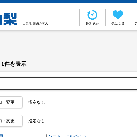
山梨県 開発の求人
最近見た
気になる
 1件を表示
加・変更
指定なし
加・変更
指定なし
員
パート・アルバイト