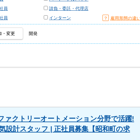
社員
請負・委託・代理店
社員
インターン
？
雇用形態の違
加・変更
開発
ファクトリーオートメーション分野で活躍!
気設計スタッフ | 正社員募集【昭和町の求