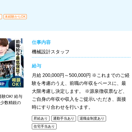
り
未経験からOK
仕事内容
機械設計スタッフ
給与
月給
200,000円～500,000円 ※これまでのご経
験を考慮のうえ、前職の年収をベースに、最
大限考慮し決定します。 ※源泉徴収票など、
験OK! 給与
ご自身の年収や収入をご提示いただき、面接
 少数精鋭の
時にすり合わせを行います。
昇給あり
通勤手当あり
退職金制度あり
住宅手当あり