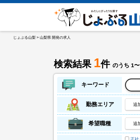
じょぶる山梨
> 山梨県 開発の求人
1
検索結果
件
のうち 1〜
キーワード
勤務エリア
追
希望職種
追
正社