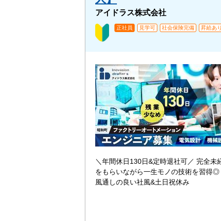
アイドラス株式会社
正社員
見学可
社会保険完備
昇給あ
＼年間休日130日&定時退社可／ 完全未経
をもらいながら一生モノの技術を習得◎
風通しの良い社風&土日祝休み