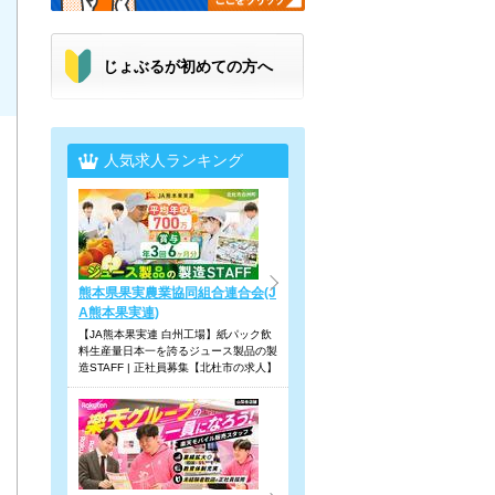
じょぶるが初めての方へ
人気求人ランキング
熊本県果実農業協同組合連合会(J
A熊本果実連)
【JA熊本果実連 白州工場】紙パック飲
料生産量日本一を誇るジュース製品の製
造STAFF | 正社員募集【北杜市の求人】