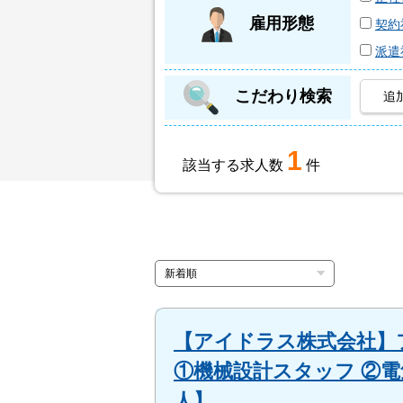
雇用形態
契約
派遣
こだわり検索
追
1
該当する求人数
件
【アイドラス株式会社】
①機械設計スタッフ ②電
人】