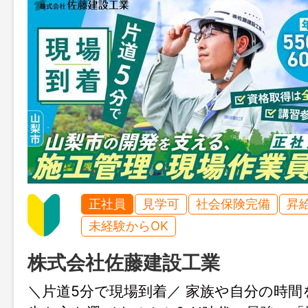
正社員
見学可
社会保険完備
昇
未経験からOK
株式会社佐藤建設工業
＼片道5分で現場到着／ 家族や自分の時