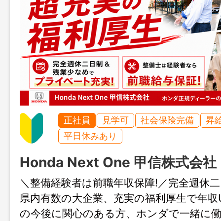
正社員
見学可
社会保険完備
昇
平日休みあり
Honda Next One 甲信株式会社
＼整備経験者は前職年収保障!／完全週休二
県内有数の大企業、充実の福利厚生で年収
の今後に関心のある方、ホンダで一緒に働