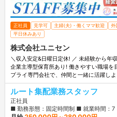
正社員
見学可
主婦(夫)・働くママ歓迎
外
平日休みあり
株式会社ユニセン
＼収入安定&日曜日定休! ／ 未経験から年収
企業主導型保育所あり! 働きやすい職場を
プライ専門会社で、仲間と一緒に活躍しよ
ルート集配業務スタッフ
正社員
■ 勤務形態：固定時間制 ■ 就業時間：7：00～16：15(配送ルートによって就業時間が前後します) ■ 実働時間：8時間 ■ 固定残業有無：あり ・固定残業代：26,300円～52,600円 ・固定残
月給
250,000円～280,000円