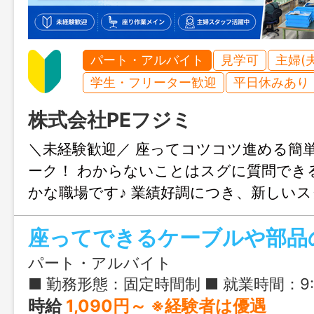
パート・アルバイト
見学可
主婦(
学生・フリーター歓迎
平日休みあり
株式会社PEフジミ
＼未経験歓迎／ 座ってコツコツ進める簡
ーク！ わからないことはスグに質問でき
かな職場です♪ 業績好調につき、新しい
集！
座ってできるケーブルや部品
パート・アルバイト
■ 勤務形態：固定時間制 ■ 就業時間：9:00-16:50の間で3時間以上 ■ 実働時間：
時給
1,090円～ ※経験者は優遇