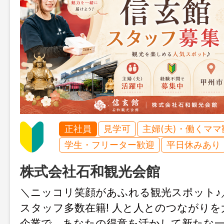
正社員
見学可
主婦(夫)・働くママ
学生・フリーター歓迎
平日休みあり
株式会社石和観光会館
＼ニッコリ笑顔があふれる観光スポット♪
スタッフ多数在籍! 人と人とのつながり
企業で、あなたの得意を活かして新たな