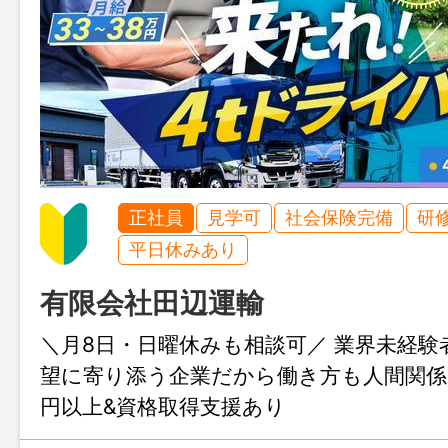
正社員
見学可
社会保険完備
研
平日休みあり
有限会社田辺運輸
＼月8日・日曜休みも相談可／ 業界未経験者
望に寄り添う企業だから働き方も人間関係も
円以上&資格取得支援あり