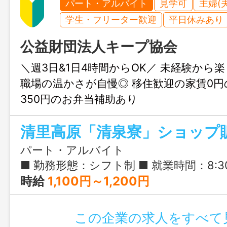
パート・アルバイト
見学可
主婦(
学生・フリーター歓迎
平日休みあり
公益財団法人キープ協会
＼週3日&1日4時間からOK／ 未経験から
職場の温かさが自慢◎ 移住歓迎の家賃0円
350円のお弁当補助あり
パート・アルバイト
■ 勤務形態：シフト制 ■ 就業時間：8:30-17:15 ※繫忙期(7～11月)は18:30まで。 ■ コアタイム：11:00-14:00 ※特にランチタイム(11:00～15:00)に勤務できる方を歓迎
時給
1,100円～1,200円
この企業の求人をすべて