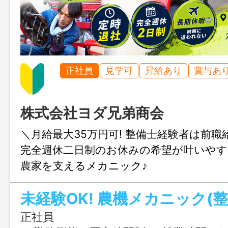
正社員
見学可
昇給あり
賞与あ
株式会社ヨダ兄弟商会
＼月給最大35万円可! 整備士経験者は前職
完全週休二日制のお休みの希望が叶いやす
農家を支えるメカニック♪
未経験OK! 農機メカニック(整
正社員