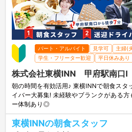
パート・アルバイト
見学可
主婦(
学生・フリーター歓迎
平日休みあり
株式会社東横INN 甲府駅南口I
朝の時間を有効活用♪ 東横INNで朝食ス
イバー大募集! 未経験やブランクがある
ー体制あり◎
東横INNの朝食スタッフ