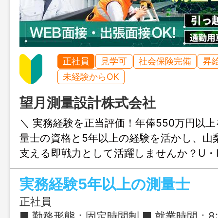
正社員
見学可
社会保険完備
昇
未経験からOK
望月測量設計株式会社
＼ 実務経験を正当評価！年俸550万円以上
量士の資格と5年以上の経験を活かし、山
支える即戦力として活躍しませんか？U・
越し支援も完備！
実務経験5年以上の測量士
正社員
■ 勤務形態：固定時間制 ■ 就業時間：8:30-17:30 ■ 実働時間：