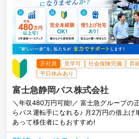
正社員
見学可
社会保険完備
昇
平日休みあり
富士急静岡バス株式会社
＼年収480万円可能!／ 富士急グループの正
らバス運転手になれる♪ 月2万円の借上げ
あって移住者にもおすすめ!