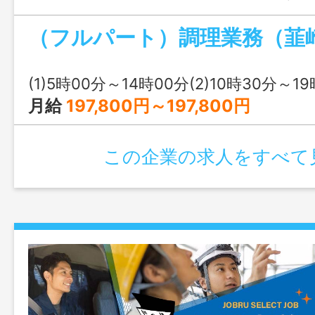
する ・完成した料理を盛り付ける。 ・
下膳を行う ・洗浄機を使い、戻ってきた
る 未経験の方でも丁寧に指導します。
接時にご説明いたします。「変更範囲：な
(1)5時00分～14時00分(2)10時30分～1
月給
197,800円～197,800円
この企業の求人をすべて