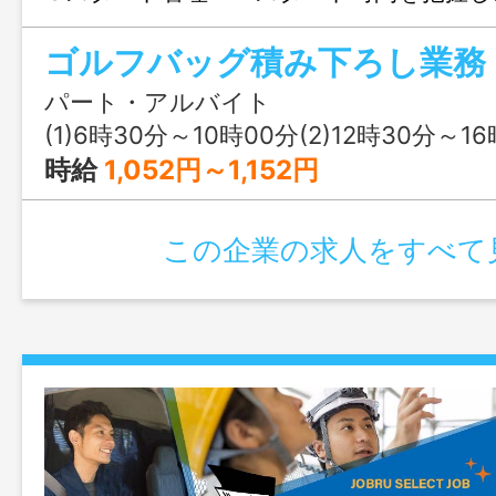
ーが始まるように時間に合 わせ準備等
ゴルフバッグ積み下ろし業務
ます。 ○コース内の巡回など カート
周り、お客様のプレー状況やコース等に
パート・アルバイト
確認する業務です。 ＊就業時間や勤務日
(1)6時30分～10時00分(2)12時30分～16時30分又は 6時 30分 ～ 
ます。 ＊６０歳代の方の応募も可能です
時給
1,052円～1,152円
囲：会社の定める範囲
この企業の求人をすべて