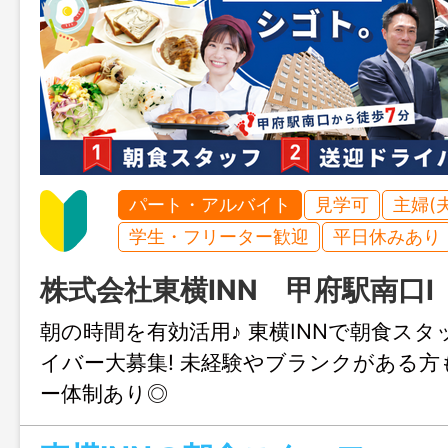
パート・アルバイト
見学可
主婦(
学生・フリーター歓迎
平日休みあり
株式会社東横INN 甲府駅南口I
朝の時間を有効活用♪ 東横INNで朝食ス
イバー大募集! 未経験やブランクがある
ー体制あり◎