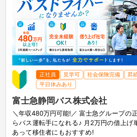
正社員
見学可
社会保険完備
昇
平日休みあり
富士急静岡バス株式会社
＼年収480万円可能!／ 富士急グループの正
らバス運転手になれる♪ 月2万円の借上げ
あって移住者にもおすすめ!