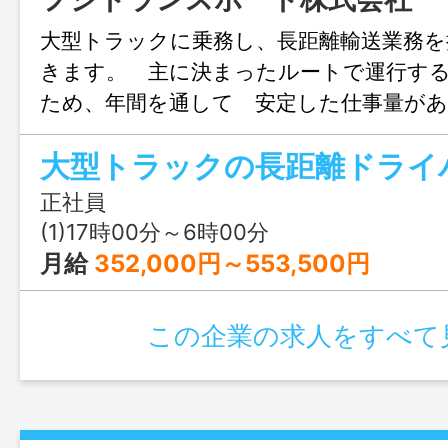
大型トラックに乗務し、長距離輸送業務を
きます。 主に決まったルートで運行す
ため、年間を通して 安定した仕事量が
た、安全性の高い最新型トラックを導入
イバーの 負担軽減にも配慮しています。
通じて、運行ルール や業務の流れをし
正社員
め、安心してスタートできます。 安定
(1)17時00分～6時00分
く腰を据えて働きたい方にぴったりです
月給
352,000円～553,500円
収例：５５０万円～７２０万円 ※変更範
る業務 【積極採用中！】
この企業の求人をすべて