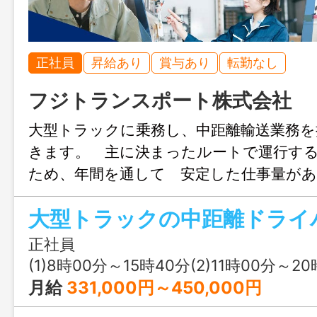
正社員
昇給あり
賞与あり
転勤なし
フジトランスポート株式会社
大型トラックに乗務し、中距離輸送業務を
きます。 主に決まったルートで運行す
ため、年間を通して 安定した仕事量が
た、安全性の高い最新型トラックを導入
イバーの 負担軽減にも配慮しています。
通じて、運行ルール や業務の流れをし
正社員
め、安心してスタートできます。 安定
(1)8時00分～15時40分(2)11時00分～20時40分(3
く腰を据えて働きたい方にぴったりです
月給
331,000円～450,000円
収例：４２０万円～５００万円 ※変更範