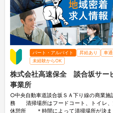
パート・アルバイト
昇給あり
車通
未経験からOK
株式会社高速保全 談合坂サー
事業所
○中央自動車道談合坂ＳＡ下り線の商業施
務 清掃場所はフードコート、トイレ、
休憩所 ＊時間によって清掃場所が決ま