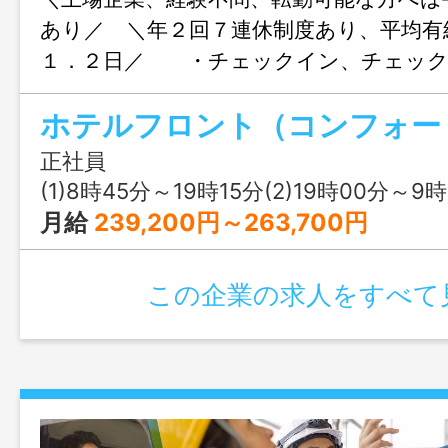
あり／ ＼年２回７連休制度あり、平均有
１．２日／ ・チェックイン、チェック
電話やメールによる問い合わせ対応、予約
トシステムでの入力業務 ・客室清掃状況
理やスタッフ教育 など ・接客業務で
正社員
方の応募採用は、 日本語能力試験“Ｎ２
(1)8時45分～19時15分(2)19時00分～9
限定 ・変更範囲：変更あり（会社の定
月給
239,200円～263,700円
この企業の求人をすべて