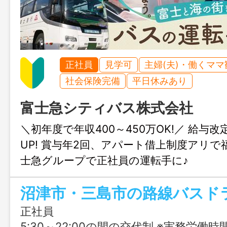
正社員
見学可
主婦(夫)・働くママ
社会保険完備
平日休みあり
富士急シティバス株式会社
＼初年度で年収400～450万OK!／ 給与
UP! 賞与年2回、アパート借上制度アリで福
士急グループで正社員の運転手に♪
沼津市・三島市の路線バスド
正社員
5:30～22:00の間の交代制 ※実務労働時間7時間37分 【勤務例】 ・6時から19時までのお仕事が多い。 ・22時終わりのお仕事の場合は午後出勤となることが多い。 乗車時間以外は自由なので、空