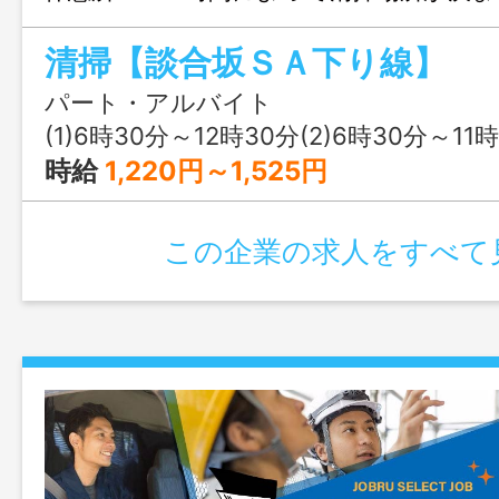
で、シフトによって担当場所が変わりま
清掃【談合坂ＳＡ下り線】
コートは３～４名体制で従事します。 ＊
ん。 ＊就業日数は、相談可能です。 （
パート・アルバイト
各種保険に加入いたします。） ※変更
(1)6時30分～12時30分(2)6時30分～11時30分(3)
時給
1,220円～1,525円
この企業の求人をすべて