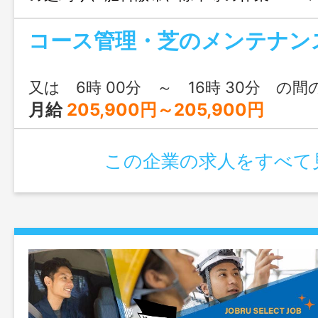
樹木等の管理 ・その他コース管理に係る
コース管理・芝のメンテナン
務あり。社用車使用（軽／ＭＴ） ＊最新
械を導入 ＊中途入社のほとんどの方が未
ト ＊１年間は期間雇用で、１年経過後に
又は 6時 00分 ～ 16時 30分 の間
ります。 ※変更範囲：会社の定める業務
月給
205,900円～205,900円
この企業の求人をすべて