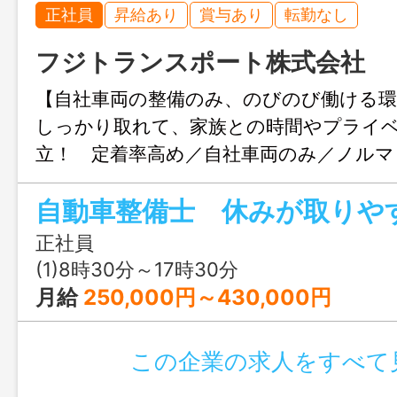
正社員
昇給あり
賞与あり
転勤なし
フジトランスポート株式会社
【自社車両の整備のみ、のびのび働ける環
しっかり取れて、家族との時間やプライ
立！ 定着率高め／自社車両のみ／ノルマ
なし 車検整備、法定点検、一般修理、
をお任せします。 自社車両の作業が大半
業や夜間の緊急対応もござい ません。工
正社員
と、管轄する拠点に出向いての出張整備 
(1)8時30分～17時30分
資格・未経験の方もゆっくり丁寧に指導し
月給
250,000円～430,000円
ディーラー出身の方もたくさん在籍して
務の変更範囲：会社の定める業務 ※モデ
この企業の求人をすべて
０万円～５７０万円