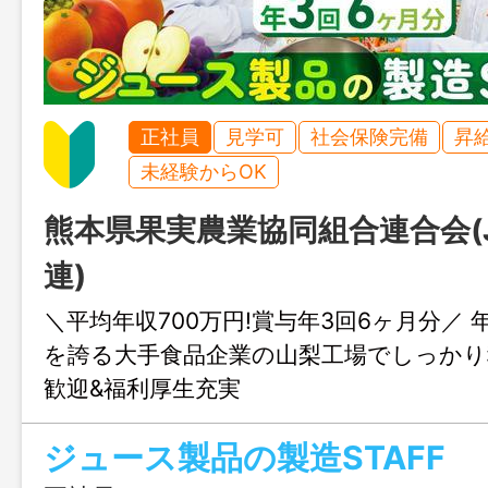
正社員
見学可
社会保険完備
昇
未経験からOK
熊本県果実農業協同組合連合会(
連)
＼平均年収700万円!賞与年3回6ヶ月分／ 
を誇る大手食品企業の山梨工場でしっかり稼
歓迎&福利厚生充実
ジュース製品の製造STAFF