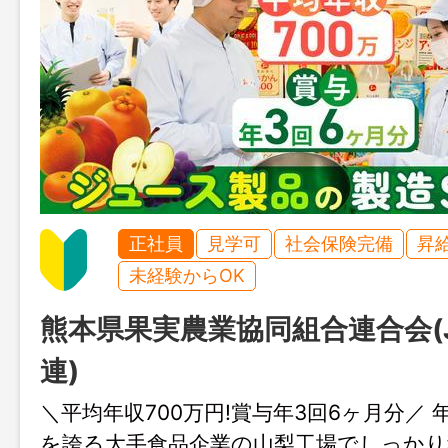
正社員
見学可
社会保険完備
昇
未経験からOK
熊本県果実農業協同組合連合会(
連)
＼平均年収700万円!賞与年3回6ヶ月分／ 
を誇る大手食品企業の山梨工場でしっかり稼