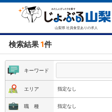
山梨県 社員食堂ありの求人
検索結果
1
件
キーワード
エリア
指定なし
職 種
指定なし