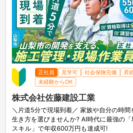
正社員
見学可
社会保険完備
昇
未経験からOK
株式会社佐藤建設工業
＼片道5分で現場到着／ 家族や自分の時
生き方を選びませんか? AI時代に最強の「
スキル」で年収600万円も達成可!