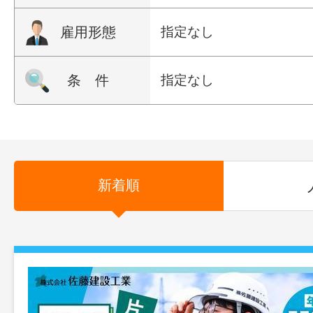
雇用形態
指定なし
条 件
指定なし
新着順