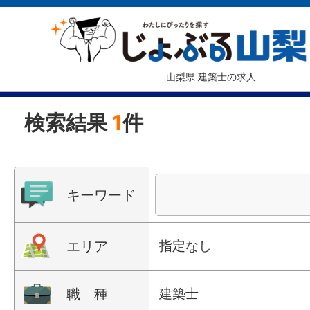
山梨県 建築士の求人
検索結果
1
件
キーワード
エリア
指定なし
職 種
建築士