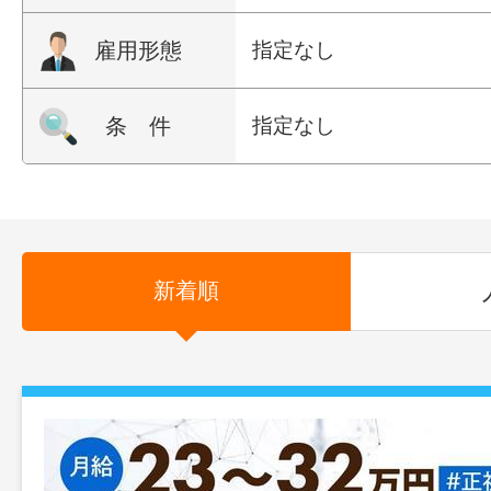
雇用形態
指定なし
条 件
指定なし
新着順