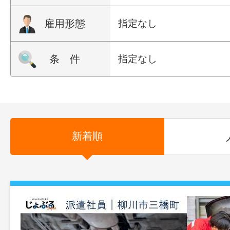
雇用形態
指定なし
条 件
指定なし
新着順