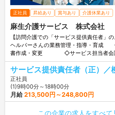
正社員
昇給あり
賞与あり
介護休業あり
麻生介護サービス 株式会社
【訪問介護での「サービス提供責任者」
ヘルパーさんの業務管理・指導・育成 
書作成・変更 ◇サービス担当者会
席 ◇モニタリング
ビス実施記録のチェック ◇ケアカ
の開催・身体介護・生活援助 など 実
正社員
ックシステム（クラウド型）でしていま
(1)9時00分～18時00分
すぐに実績入力・転送ができる為、残業時
月給
213,500円～248,800円
立っています。 ケアもシステムの処理
存スタッフがサポート しますのでご安
この企業の求人をすべて