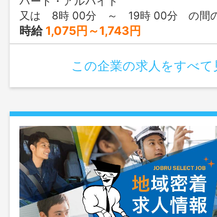
パート・アルバイト
事業所への出勤あり） ご家庭の用事など
又は 8時 00分 ～ 19時 00分 の間
な場合にも柔軟に対応します。 慣れる
時給
1,075円～1,743円
ッフが同行しますので安心して ご応募
い。 ＊副業可 ＊変更範囲：変更な
この企業の求人をすべて