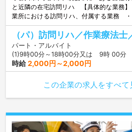
と近隣の在宅訪問リハ 【具体的な業務】
業所における訪問リハ、付属する業務 ・
分の介入を施設内・在宅で行います。 ・
生活動作訓練、環境調整、家族指導等
ＯＫ！（休憩１ｈ含む）★ ・９時～１８
パート・アルバイト
勤務 介入件数ではなく、勤務時間で給与
(1)9時00分～18時00分又は 9時 00分 ～ 18時 
す。 ＊副業可 変更範囲：変更なし
時給
2,000円～2,000円
この企業の求人をすべて