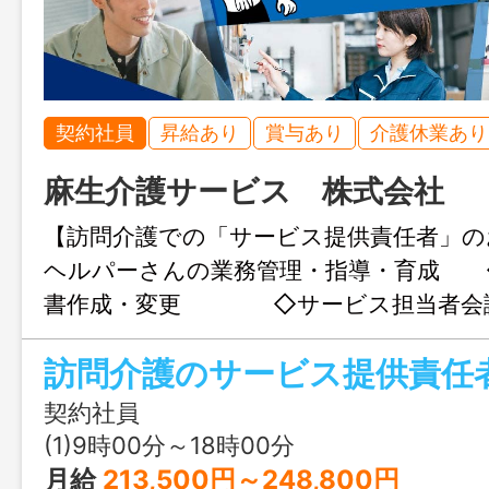
契約社員
昇給あり
賞与あり
介護休業あり
麻生介護サービス 株式会社
【訪問介護での「サービス提供責任者」
ヘルパーさんの業務管理・指導・育成 
書作成・変更 ◇サービス担当者会
席 ◇モニタリング
ビス実施記録のチェック ◇ケアカ
の開催・身体介護・生活援助 など 実
契約社員
ックシステム（クラウド型）でしていま
(1)9時00分～18時00分
すぐに実績入力・転送ができる為、残業時
月給
213,500円～248,800円