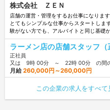
株式会社 ＺＥＮ
店舗の運営・管理をするお仕事になりま
とてもシンプルな仕事からスタートしま
験がない方でも、アルバイトと同じ基礎
で安心してください。 ★店舗マネジメ
ラーメン店の店舗スタッフ（
ＳＣ向上のための取り組み ・店舗スタッ
舗スタッフの面談などのケア ・発注業
正社員
管理 ・店舗数値管理（Ｆ／Ｌコントロー
又は 9時 00分 ～ 22時 00分 の
イトさんの評価や面接 ・店舗での調理＆
月給
260,000円～260,000円
務 「変更範囲：変更なし」
この企業の求人をすべて