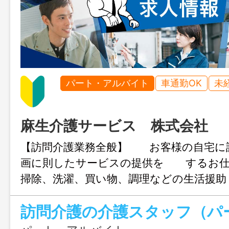
パート・アルバイト
車通勤OK
未
麻生介護サービス 株式会社
【訪問介護業務全般】 お客様の自宅に
画に則したサービスの提供を するお
掃除、洗濯、買い物、調理などの生活援
助、おむつ交換などの身体介護 ○ＰＣ
使用したサービス記録 など 自家用車で
客様宅まで、直行直帰が基本に なります