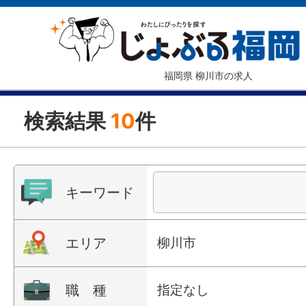
福岡県 柳川市の求人
検索結果
10
件
キーワード
エリア
柳川市
職 種
指定なし