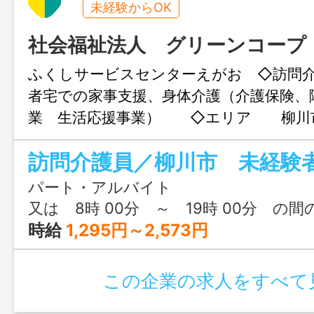
未経験からOK
社会福祉法人 グリーンコープ
ふくしサービスセンターえがお ◇訪問
者宅での家事支援、身体介護（介護保険、
業 生活応援事業） ◇エリア 柳川
市町村（大川町、大木町、筑後市、大牟
市） 借り上げ車両利用 普通車 
軽自動車 ２５円／キロ 支給 ◇従事
パート・アルバイト
更の範囲：法人の定める業務
又は 8時 00分 ～ 19時 00分 の間
時給
1,295円～2,573円
この企業の求人をすべて