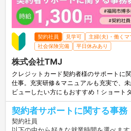
契約社員
見学可
主婦(夫)・働く
社会保険完備
平日休みあり
株式会社TMJ
クレジットカード契約者様のサポートに
仕事。充実研修＆マニュアルも充実で、未
ビューしたい方にもおすすめ！ショート
り、家庭や子育てとの両立もしやすい環
契約者サポートに関する事務
のみも大歓迎、まずはじょぶる福岡まで
ください。
契約社員
以下の中から好きな就業時間を選べます 【フルタイム】週4日以上 09:00-17:30（休憩60分） 【ショートタイム】週3日以上 ①09:00～14:00（休憩なし） ②10:00～14:00（休憩なし） ③10:00～15:00 （休憩なし） ④12:0