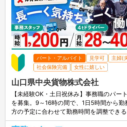
パート・アルバイト
見学可
主婦(
社会保険完備
女性に嬉しい
山口県中央貨物株式会社
【未経験OK・土日祝休み】事務職のパー
を募集。9～16時の間で、1日5時間から
方の予定に合わせて勤務時間を調整でき
働けますよ。ExcelやWordへの基本入力