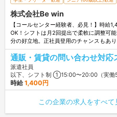
株式会社Be win
【コールセンター経験者、必見！】時給1,4
OK！シフトは月2回提出で柔軟に調整可能
分の好立地。正社員登用のチャンスもあり
境です！お問合せのみも大歓迎、まずは
通販・賃貸の問い合わせ対応
でお気軽にご連絡ください。
派遣社員
以下、シフト制 ①15:00〜20:00（実働5時間） ②13:00〜20:00（実働6時間） 
時給
1,400円
この企業の求人をすべて