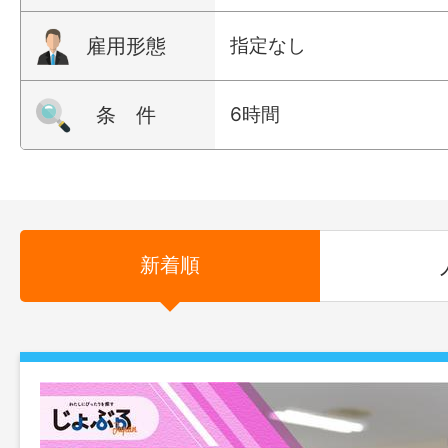
雇用形態
指定なし
条 件
6時間
新着順