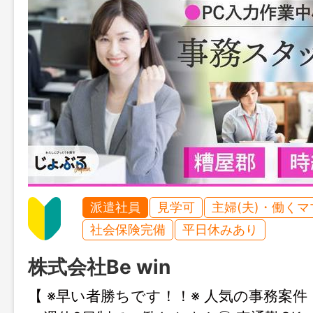
派遣社員
見学可
主婦(夫)・働く
社会保険完備
平日休みあり
株式会社Be win
【 ※早い者勝ちです！！※ 人気の事務案件