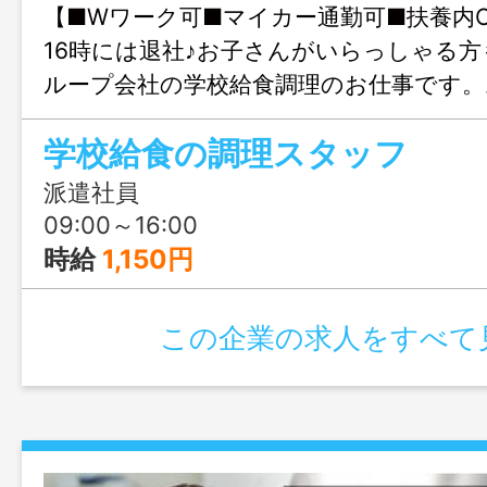
【■Wワーク可■マイカー通勤可■扶養内O
16時には退社♪お子さんがいらっしゃる
ループ会社の学校給食調理のお仕事です。
大歓迎、まずはじょぶる福岡までお気軽
学校給食の調理スタッフ
い。
派遣社員
09:00～16:00
時給
1,150円
この企業の求人をすべて