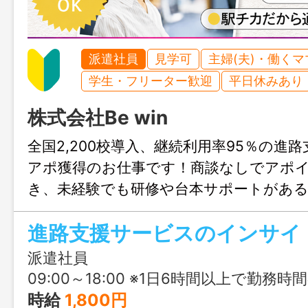
派遣社員
見学可
主婦(夫)・働く
学生・フリーター歓迎
平日休みあり
株式会社Be win
全国2,200校導入、継続利用率95％の進
アポ獲得のお仕事です！商談なしでアポ
き、未経験でも研修や台本サポートがあ
トが可能♪お問合せのみも大歓迎、まずは
進路⽀援サービスのインサイ
でお気軽にご連絡ください。
派遣社員
09:00～18:00 ※1⽇6時間以上で勤務
時給
1,800円