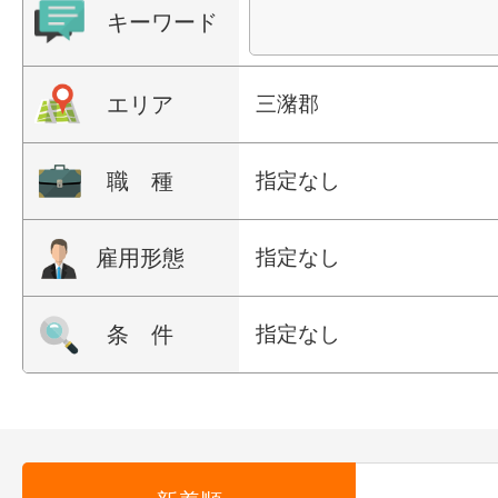
キーワード
エリア
三潴郡
職 種
指定なし
雇用形態
指定なし
条 件
指定なし