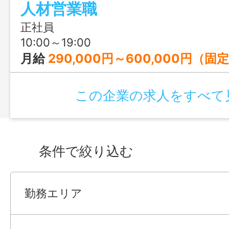
人材営業職
えます。年収1,000万円超も可能◎充実の
休日120日で、ワークライフバランスも
正社員
す。
10:00～19:00
月給
290,000円～600,000円（固定残業手当を含む） ＜想定年収＞ 400万円～800万円 ※賃金はあくまでも目安の
この企業の求人をすべて
条件で絞り込む
勤務エリア