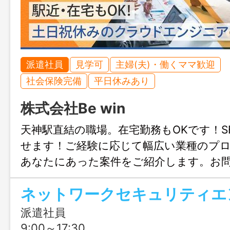
派遣社員
見学可
主婦(夫)・働くママ歓迎
社会保険完備
平日休みあり
株式会社Be win
天神駅直結の職場。在宅勤務もOKです！SE
せます！ご経験に応じて幅広い業種のプ
あなたにあった案件をご紹介します。お
歓迎、まずはじょぶる福岡までお気軽に
ネットワークセキュリティエ
い。
派遣社員
9:00～17:30