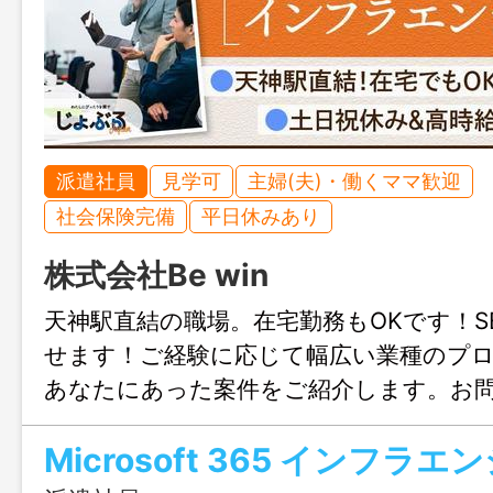
派遣社員
見学可
主婦(夫)・働くママ歓迎
社会保険完備
平日休みあり
株式会社Be win
天神駅直結の職場。在宅勤務もOKです！SE
せます！ご経験に応じて幅広い業種のプ
あなたにあった案件をご紹介します。お
歓迎、まずはじょぶる福岡までお気軽に
Microsoft 365 インフラエ
い。