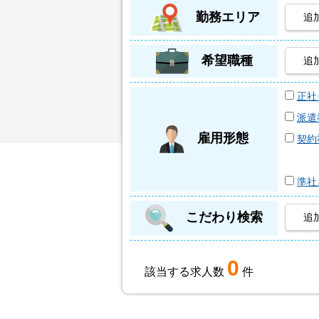
勤務エリア
追
希望職種
追
正社
派遣
雇用形態
契約
準社
こだわり検索
追
0
該当する求人数
件