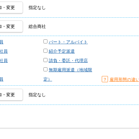
加・変更
指定なし
加・変更
総合商社
員
パート・アルバイト
社員
紹介予定派遣
社員
請負・委託・代理店
無期雇用派遣（地域限
員
定）
？
雇用形態の違
加・変更
指定なし