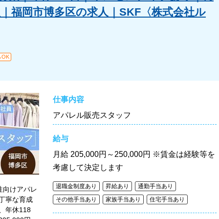
｜福岡市博多区の求人｜SKF〈株式会社ル
OK
仕事内容
アパレル販売スタッフ
給与
月給
205,000円～250,000円 ※賃金は経験等を
考慮して決定します
退職金制度あり
昇給あり
通勤手当あり
性向けアパレ
丁寧な育成
その他手当あり
家族手当あり
住宅手当あり
年休118