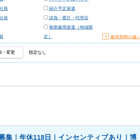
社員
紹介予定派遣
社員
請負・委託・代理店
無期雇用派遣（地域限
員
定）
？
雇用形態の違
加・変更
指定なし
募集｜年休118日｜インセンティブあり｜博