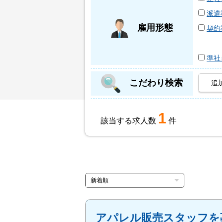
派遣
雇用形態
契約
準社
こだわり検索
追
1
該当する求人数
件
アパレル販売スタッフを