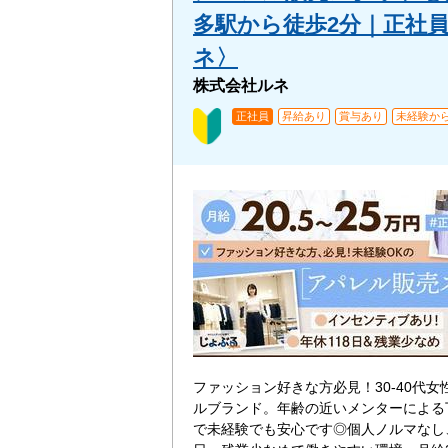
多駅から徒歩2分｜正社員
ネ〉
株式会社ルネ
正社員
昇給あり
賞与あり
未経験から
ファッション好きな方必見！30-40代女
ルブランド。年齢の近いメンターによる
で未経験でも安心です◎個人ノルマなし、