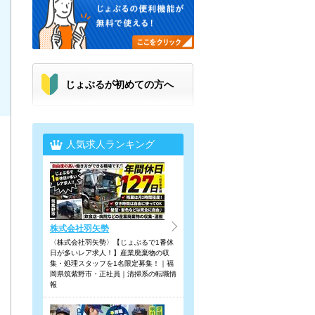
じょぶるが初めての方へ
人気求人ランキング
株式会社羽矢勢
〈株式会社羽矢勢〉【じょぶるで1番休
日が多いレア求人！】産業廃棄物の収
集・処理スタッフを1名限定募集！｜福
岡県筑紫野市・正社員｜清掃系の転職情
報