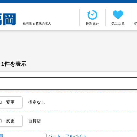
福岡県 百貨店の求人
最近見た
気になる
 1件を表示
加・変更
指定なし
加・変更
百貨店
員
パート・アルバイト