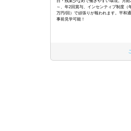
日・残業少なめで働きやすい環境。月給20
～、年2回賞与、インセンティブ制度（年
万円/回）で頑張りが報われます。平和通
事前見学可能！