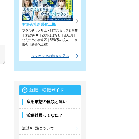
有限会社新栄化工機
プラスチック加工・組立スタッフを募集
｜未経験OK｜残業ほぼなし｜正社員｜
北九州市小倉南区｜製造系の求人｜〈有
限会社新栄化工機〉
ランキングの続きを見る
就職・転職ガイド
雇用形態の種類と違い
派遣社員ってなに？
派遣社員について