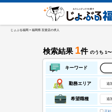
じょぶる福岡
> 福岡県 百貨店の求人
1
検索結果
件
のうち 1〜
キーワード
勤務エリア
追
希望職種
追
正社