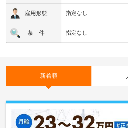
雇用形態
指定なし
条 件
指定なし
新着順