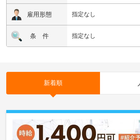
雇用形態
指定なし
条 件
指定なし
新着順