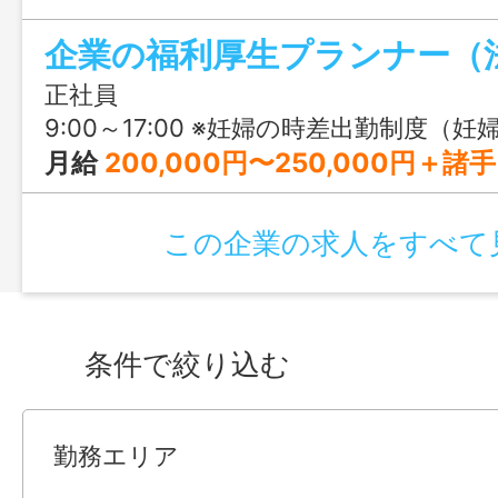
なしだから、子育て世代が働きやすい環
企業の福利厚生プランナー（
す◎
正社員
9:00～17:00 ※妊婦の時差出勤制度（妊婦の場合、始業・終業を30分繰り下げ・繰り上げ可能） ※育児短時間勤務（小学校6年生ま
月給
200,000円〜250,000円＋諸手
この企業の求人をすべて
条件で絞り込む
勤務エリア