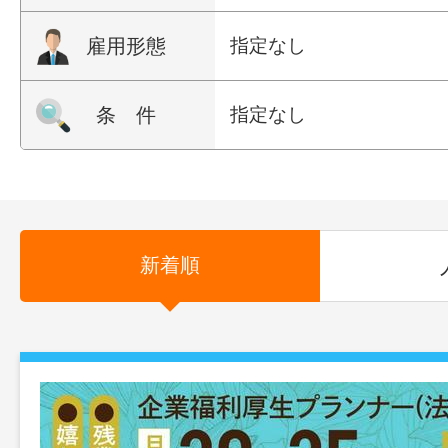
雇用形態
指定なし
条 件
指定なし
新着順