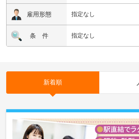
雇用形態
指定なし
条 件
指定なし
新着順