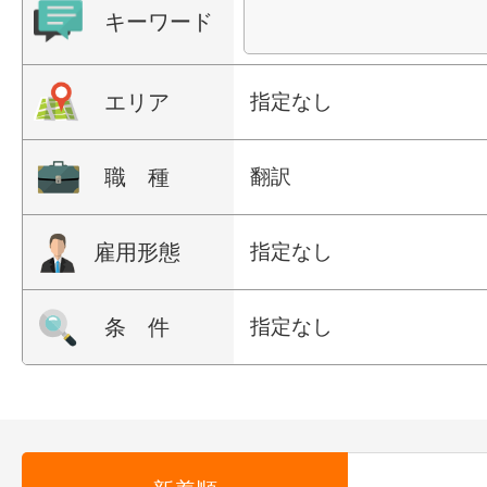
キーワード
エリア
指定なし
職 種
翻訳
雇用形態
指定なし
条 件
指定なし