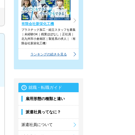
有限会社新栄化工機
プラスチック加工・組立スタッフを募集
｜未経験OK｜残業ほぼなし｜正社員｜
北九州市小倉南区｜製造系の求人｜〈有
限会社新栄化工機〉
ランキングの続きを見る
就職・転職ガイド
雇用形態の種類と違い
派遣社員ってなに？
派遣社員について