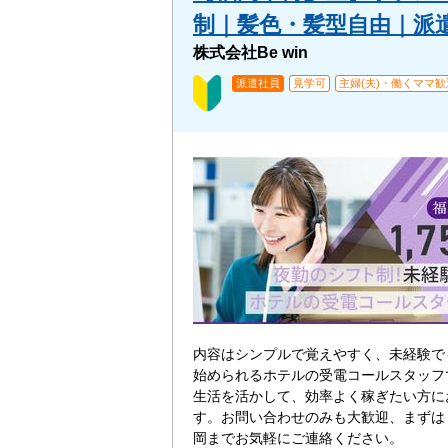
制｜髪色・髪型自由｜派遣
株式会社Be win
派遣社員
見学可
主婦(夫)・働くママ歓
内容はシンプルで覚えやすく、未経験で
始められるホテルの受電コールスタッフ
生活を活かして、効率よく稼ぎたい方に
す。お問い合わせのみも大歓迎、まずは
岡までお気軽にご連絡ください。