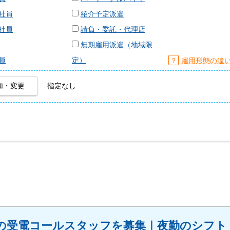
社員
紹介予定派遣
社員
請負・委託・代理店
無期雇用派遣（地域限
員
定）
？
雇用形態の違
加・変更
指定なし
の受電コールスタッフを募集｜夜勤のシフト