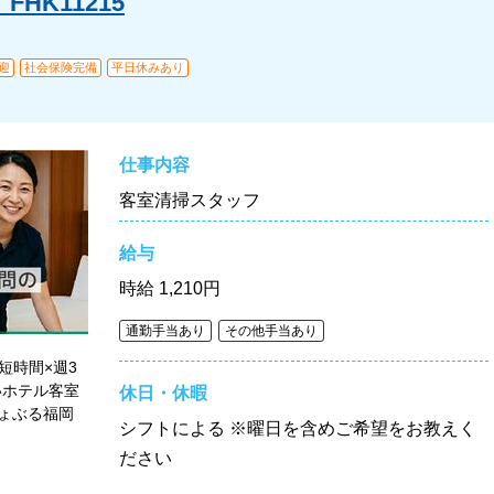
HK11215
迎
社会保険完備
平日休みあり
仕事内容
客室清掃スタッフ
給与
時給
1,210円
通勤手当あり
その他手当あり
短時間×週3
いホテル客室
休日・休暇
ょぶる福岡
シフトによる ※曜日を含めご希望をお教えく
ださい