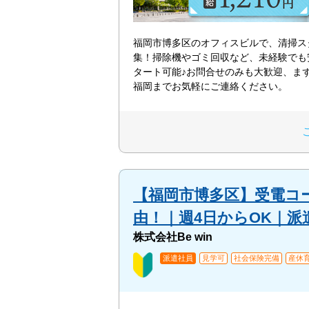
福岡市博多区のオフィスビルで、清掃ス
集！掃除機やゴミ回収など、未経験でも
タート可能♪お問合せのみも大歓迎、ま
福岡までお気軽にご連絡ください。
【福岡市博多区】受電コ
由！｜週4日からOK｜派遣
株式会社Be win
派遣社員
見学可
社会保険完備
産休