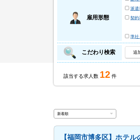
派遣
雇用形態
契約
準社
こだわり検索
追
12
該当する求人数
件
【福岡市博多区】ホテル