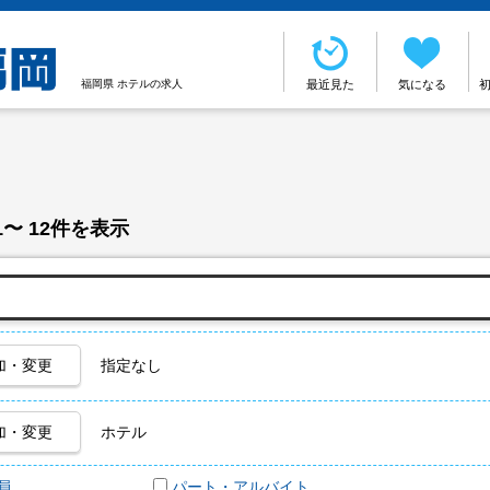
福岡県 ホテルの求人
最近見た
気になる
1〜 12件を表示
加・変更
指定なし
加・変更
ホテル
員
パート・アルバイト