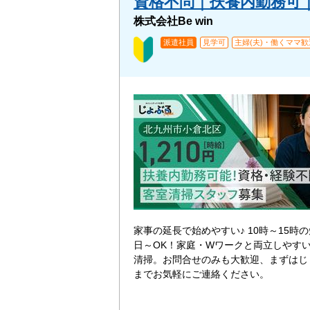
資格不問｜扶養内勤務可｜F
株式会社Be win
派遣社員
見学可
主婦(夫)・働くママ歓
家事の延長で始めやすい♪ 10時～15時の
日～OK！家庭・Wワークと両立しやす
清掃。お問合せのみも大歓迎、まずはじ
までお気軽にご連絡ください。