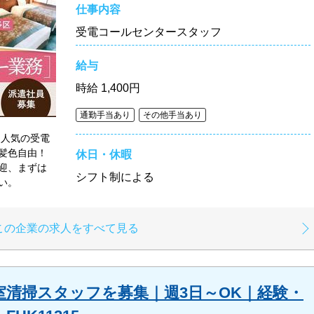
仕事内容
受電コールセンタースタッフ
給与
時給
1,400円
通勤手当あり
その他手当あり
、人気の受電
髪色自由！
休日・休暇
迎、まずは
シフト制による
い。
この企業の求人をすべて見る
室清掃スタッフを募集｜週3日～OK｜経験・