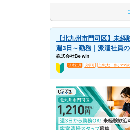
【北九州市門司区】未経
週3日～勤務｜派遣社員の求
株式会社Be win
派遣社員
見学可
主婦(夫)・働くママ歓