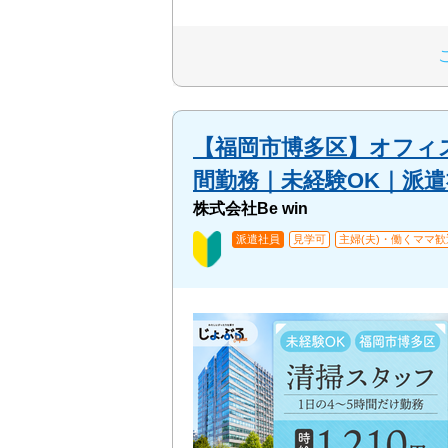
【福岡市博多区】オフィ
間勤務｜未経験OK｜派遣社
株式会社Be win
派遣社員
見学可
主婦(夫)・働くママ歓