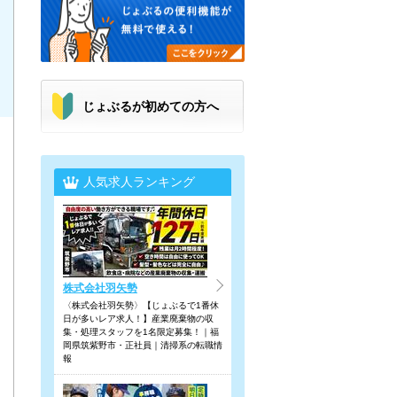
じょぶるが初めての方へ
人気求人ランキング
株式会社羽矢勢
〈株式会社羽矢勢〉【じょぶるで1番休
日が多いレア求人！】産業廃棄物の収
集・処理スタッフを1名限定募集！｜福
岡県筑紫野市・正社員｜清掃系の転職情
報