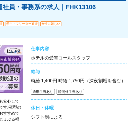
社員・事務系の求人｜FHK13106
迎
学生・フリーター歓迎
女性に嬉しい
仕事内容
ホテルの受電コールスタッフ
給与
時給
1,400円 時給 1,750円（深夜割増を含む）
通勤手当あり
時間外手当あり
も安心して
です♪夜型の
休日・休暇
おすすめで
シフト制による
じょぶる福