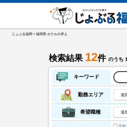
じょぶる福岡
> 福岡県 ホテルの求人
12
検索結果
件
のうち 
キーワード
勤務エリア
追
希望職種
追
正社