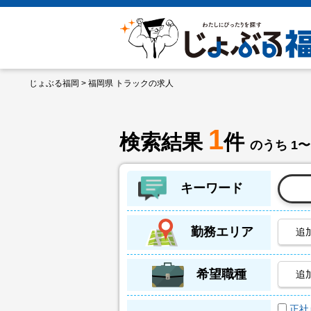
じょぶる福岡
> 福岡県 トラックの求人
1
検索結果
件
のうち 1〜
キーワード
勤務エリア
追
希望職種
追
正社