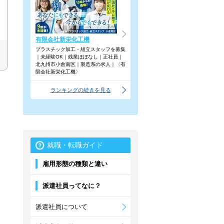
有限会社新栄化工機
プラスチック加工・組立スタッフを募集
｜未経験OK｜残業ほぼなし｜正社員｜
北九州市小倉南区｜製造系の求人｜〈有
限会社新栄化工機〉
ランキングの続きを見る
就職・転職ガイド
雇用形態の種類と違い
派遣社員ってなに？
派遣社員について