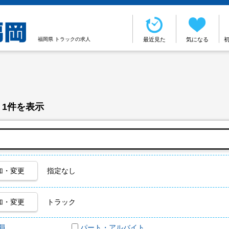
福岡県 トラックの求人
最近見た
気になる
 1件を表示
加・変更
指定なし
加・変更
トラック
員
パート・アルバイト