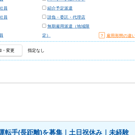
社員
紹介予定派遣
社員
請負・委託・代理店
無期雇用派遣（地域限
員
定）
？
雇用形態の違
加・変更
指定なし
車運転手(長距離)を募集｜土日祝休み｜未経験