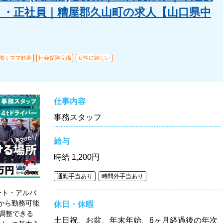
ト・正社員｜糟屋郡久山町の求人【山口県中
・働くママ歓迎
社会保険完備
女性に嬉しい
仕事内容
事務スタッフ
給与
時給
1,200円
通勤手当あり
時間外手当あり
ート・アルバ
間から勤務可能
休日・休暇
調整できる
土日祝、お盆、年末年始、6ヶ月経過後の年次