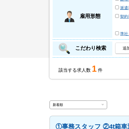
派遣
雇用形態
契約
準社
こだわり検索
追
1
該当する求人数
件
①事務スタッフ ②4t箱