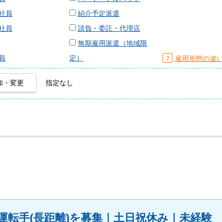
社員
紹介予定派遣
社員
請負・委託・代理店
無期雇用派遣（地域限
員
定）
？
雇用形態の違
加・変更
指定なし
車運転手(長距離)を募集｜土日祝休み｜未経験