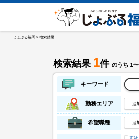
じょぶる福岡
> 検索結果
1
検索結果
件
のうち 1〜
キーワード
勤務エリア
追
希望職種
追
正社