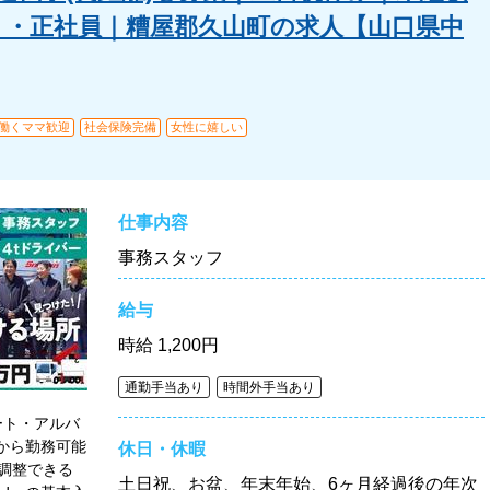
ト・正社員｜糟屋郡久山町の求人【山口県中
・働くママ歓迎
社会保険完備
女性に嬉しい
仕事内容
事務スタッフ
給与
時給
1,200円
通勤手当あり
時間外手当あり
ート・アルバ
間から勤務可能
休日・休暇
調整できる
土日祝、お盆、年末年始、6ヶ月経過後の年次