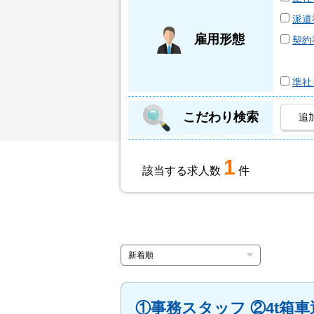
派遣
雇用形態
契約
準社
こだわり検索
追
1
該当する求人数
件
①事務スタッフ ②4t箱