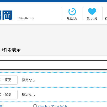
検索結果ページ
最近見た
気になる
 1件を表示
加・変更
指定なし
加・変更
指定なし
員
パート・アルバイト