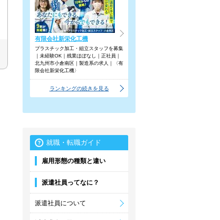
有限会社新栄化工機
プラスチック加工・組立スタッフを募集
｜未経験OK｜残業ほぼなし｜正社員｜
北九州市小倉南区｜製造系の求人｜〈有
限会社新栄化工機〉
ランキングの続きを見る
就職・転職ガイド
雇用形態の種類と違い
派遣社員ってなに？
派遣社員について