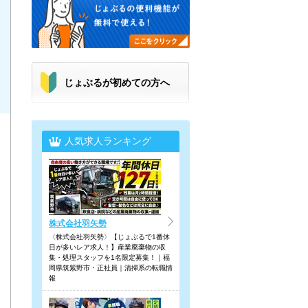
じょぶるが初めての方へ
人気求人ランキング
株式会社羽矢勢
〈株式会社羽矢勢〉【じょぶるで1番休
日が多いレア求人！】産業廃棄物の収
集・処理スタッフを1名限定募集！｜福
岡県筑紫野市・正社員｜清掃系の転職情
報