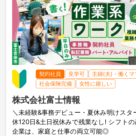
契約社員
見学可
主婦(夫)・働く
社会保険完備
女性に嬉しい
株式会社富士情報
＼未経験&事務デビュー・夏休み明けスタ
休120日&土日祝休みで残業なし! シフト
企業は、家庭と仕事の両立可能◎