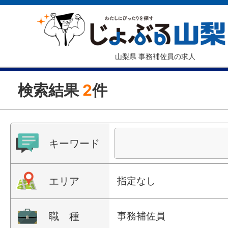
山梨県 事務補佐員の求人
検索結果
2
件
キーワード
エリア
指定なし
職 種
事務補佐員