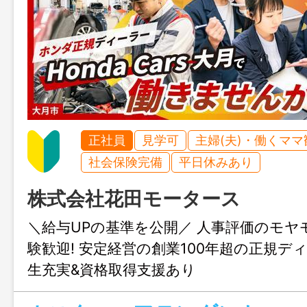
正社員
見学可
主婦(夫)・働くママ
社会保険完備
平日休みあり
株式会社花田モータース
＼給与UPの基準を公開／ 人事評価のモヤ
験歓迎! 安定経営の創業100年超の正規デ
生充実&資格取得支援あり