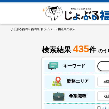
じょぶる福岡
> 福岡県 ドライバー・物流系の求人
435
検索結果
件
のうち
キーワード
勤務エリア
追
希望職種
追
正社