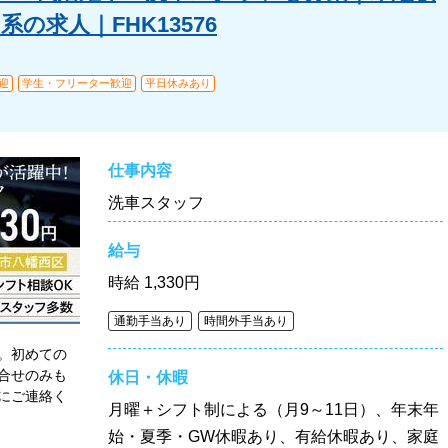
の求人｜FHK13576
迎
学生・フリーター歓迎
平日休みあり
仕事内容
洗車スタッフ
給与
時給
1,330円
通勤手当あり
時間外手当あり
。初めての
合せのみも
休日・休暇
にご連絡く
月曜＋シフト制による（月9～11日）、年末年
始・夏季・GW休暇あり、有給休暇あり、家庭