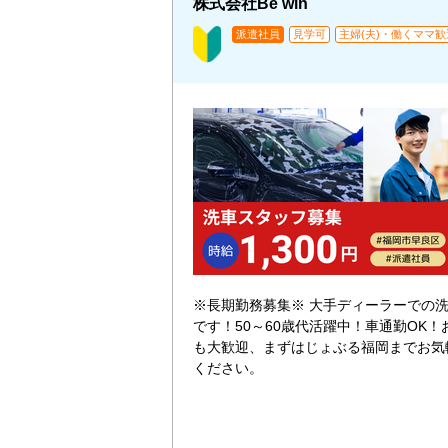
株式会社Be win
派遣社員
見学可
主婦(夫)・働くママ歓
※長期勤務募集※ 大手ディーラーでの
です！50～60歳代活躍中！車通勤OK
も大歓迎、まずはじょぶる福岡までお気
ください。