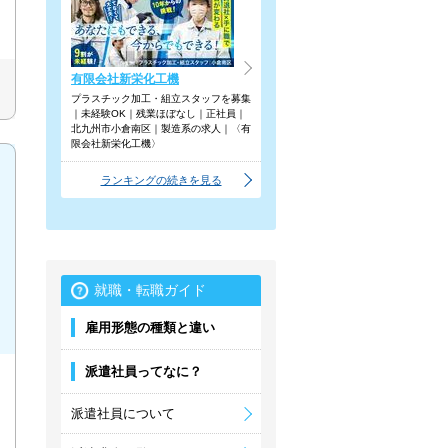
有限会社新栄化工機
プラスチック加工・組立スタッフを募集
｜未経験OK｜残業ほぼなし｜正社員｜
北九州市小倉南区｜製造系の求人｜〈有
限会社新栄化工機〉
ランキングの続きを見る
就職・転職ガイド
雇用形態の種類と違い
派遣社員ってなに？
派遣社員について