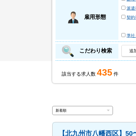
派遣
雇用形態
契約
準社
こだわり検索
追
435
該当する求人数
件
【北九州市⼋幡⻄区】50