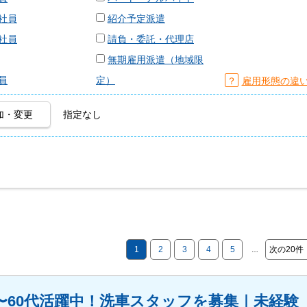
社員
紹介予定派遣
社員
請負・委託・代理店
無期雇用派遣（地域限
員
定）
？
雇用形態の違
加・変更
指定なし
1
2
3
4
5
次の20件
…
〜60代活躍中！洗車スタッフを募集｜未経験