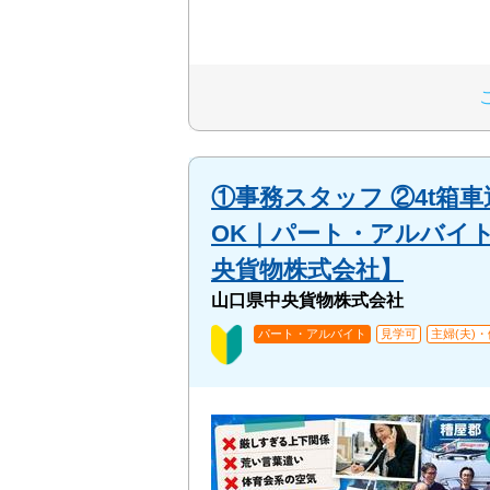
①事務スタッフ ②4t箱
OK｜パート・アルバイ
央貨物株式会社】
山口県中央貨物株式会社
パート・アルバイト
見学可
主婦(夫)