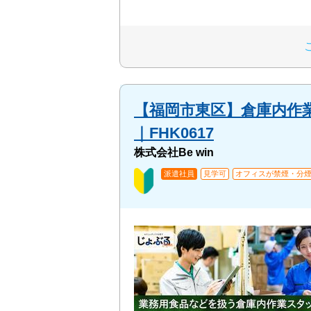
【福岡市東区】倉庫内作
｜FHK0617
株式会社Be win
派遣社員
見学可
オフィスが禁煙・分