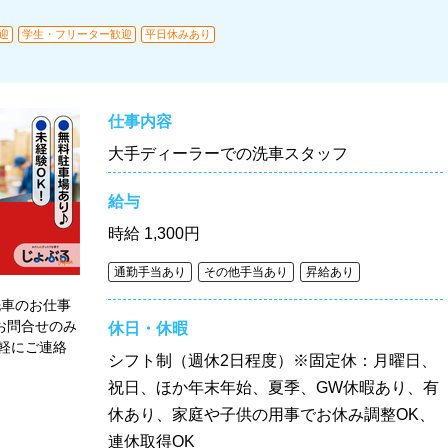
迎
学生・フリーター歓迎
平日休みあり
仕事内容
大手ディーラーでの洗車スタッフ
給与
時給
1,300円
通勤手当あり
その他手当あり
昇給あり
洗車のお仕事
！お問合せのみ
休日・休暇
軽にご連絡
シフト制（週休2日程度）※固定休：月曜日、
祝日、ほか年末年始、夏季、GW休暇あり、有
休あり、家庭や子供の用事でお休み調整OK、
連休取得OK