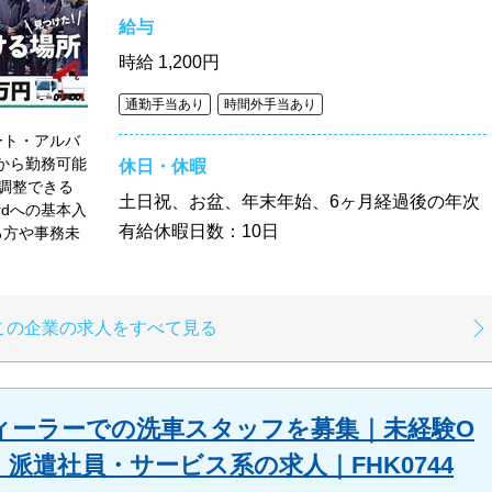
給与
時給
1,200円
通勤手当あり
時間外手当あり
ート・アルバ
間から勤務可能
休日・休暇
調整できる
土日祝、お盆、年末年始、6ヶ月経過後の年次
rdへの基本入
有給休暇日数：10日
る方や事務未
この企業の求人をすべて見る
ィーラーでの洗車スタッフを募集｜未経験O
｜派遣社員・サービス系の求人｜FHK0744