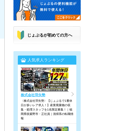
じょぶるが初めての方へ
人気求人ランキング
株式会社羽矢勢
〈株式会社羽矢勢〉【じょぶるで1番休
日が多いレア求人！】産業廃棄物の収
集・処理スタッフを1名限定募集！｜福
岡県筑紫野市・正社員｜清掃系の転職情
報