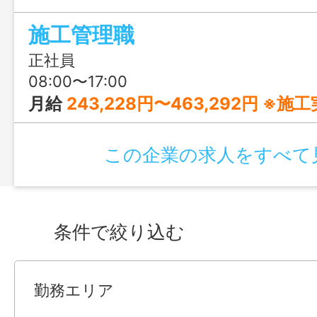
り、頑張りは給与に直接還元！社員の働き
施工管理職
考える建設会社で働きませんか？
正社員
08:00〜17:00
月給
243,228円〜463,292円 ※施工実績や保有資格（スキル）に応じて判断 ※固定残業代
この企業の求人をすべて
条件で絞り込む
勤務エリア