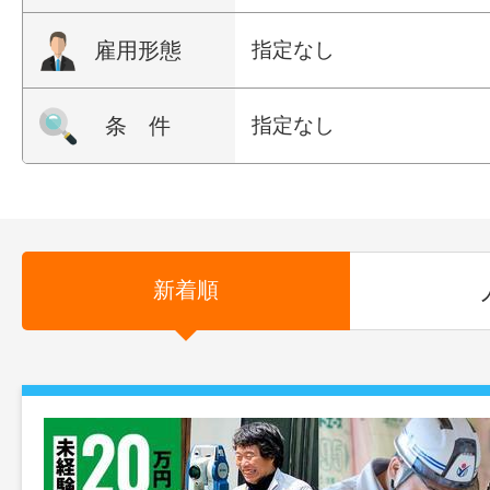
雇用形態
指定なし
条 件
指定なし
新着順