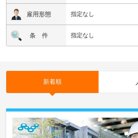
雇用形態
指定なし
条 件
指定なし
新着順