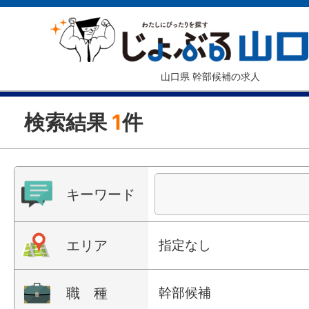
山口県 幹部候補の求人
検索結果
1
件
キーワード
エリア
指定なし
職 種
幹部候補