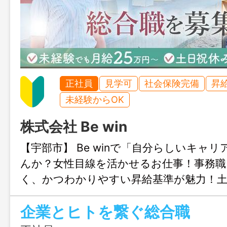
正社員
見学可
社会保険完備
昇
未経験からOK
株式会社 Be win
【宇部市】 Be winで「自分らしいキャ
んか？女性目線を活かせるお仕事！事務職
く、かつわかりやすい昇給基準が魅力！
ライベートも充実♬人の役にたつことで
企業とヒトを繋ぐ総合職
方にピッタリの求人です♬1Day体験あり