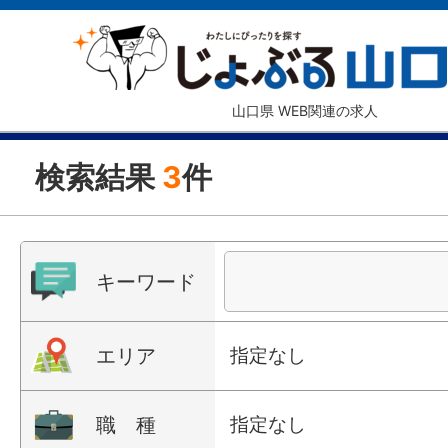
山口県 WEB関連の求人
検索結果
3
件
キーワード
エリア
指定なし
職 種
指定なし