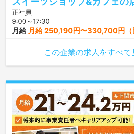
スイーツショップ&カフェの
店舗運営全般に携わり、マネジメント経
収380万円～、年間休日116日で安定した
正社員
◎
9:00～17:30
月給
月給 250,190円〜330,700円（固
この企業の求人をすべて