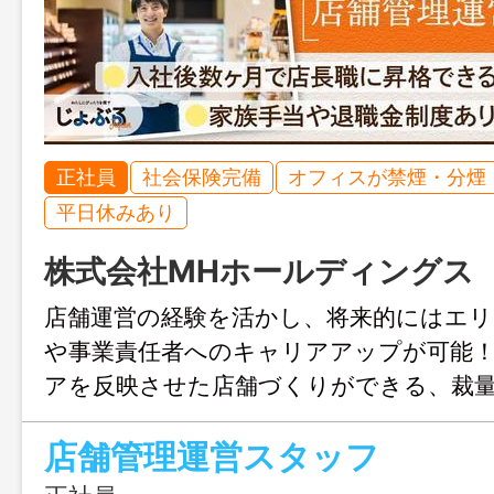
正社員
社会保険完備
オフィスが禁煙・分煙
平日休みあり
株式会社MHホールディングス
店舗運営の経験を活かし、将来的にはエ
や事業責任者へのキャリアアップが可能
アを反映させた店舗づくりができる、裁
す。店舗の「顔」として、スタッフとと
店舗管理運営スタッフ
やりがいのある仕事ですよ。