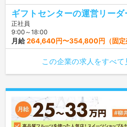
して長く働ける環境。充実の教育制度やO
ギフトセンターの運営リーダー
います！年間休日116日、週休2日制、各
も充実♪
正社員
9:00～18:00
月給
264,640円〜354,800円（固定
この企業の求人をすべて