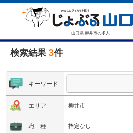
山口県 柳井市の求人
検索結果
3
件
キーワード
エリア
柳井市
職 種
指定なし