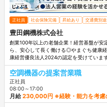
正社員
社会保険完備
昇給あり
交通費別途
豊田鋼機株式会社
創業100年以上の老舗企業！経営基盤が安
ら、安心して長く働ける◎やまぐち健康経
康経営優良法人2024の認定を受けていま
みも大歓迎、まずはじょぶる山口までお
空調機器の提案営業職
ださい。
正社員
08:00～17:00
月給
230,000円 ※経験・能力を考慮の上、会社規定により決定します。 ※経験者