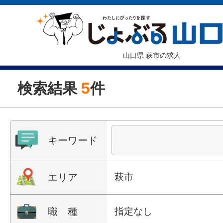
山口県 萩市の求人
検索結果
5
件
キーワード
エリア
萩市
職 種
指定なし