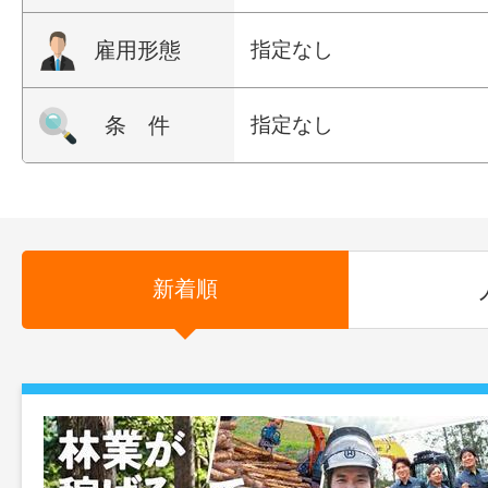
雇用形態
指定なし
条 件
指定なし
新着順