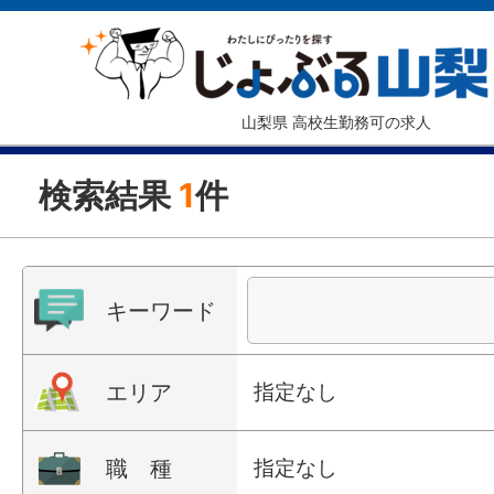
山梨県 高校生勤務可の求人
検索結果
1
件
キーワード
エリア
指定なし
職 種
指定なし