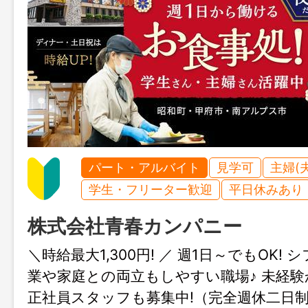
パート・アルバイト
見学可
主婦(
学生・フリーター歓迎
平日休みあり
株式会社青春カンパニー
＼時給最大1,300円! ／ 週1日～でもOK!
業や家庭との両立もしやすい職場♪ 未経
正社員スタッフも募集中!（完全週休二日