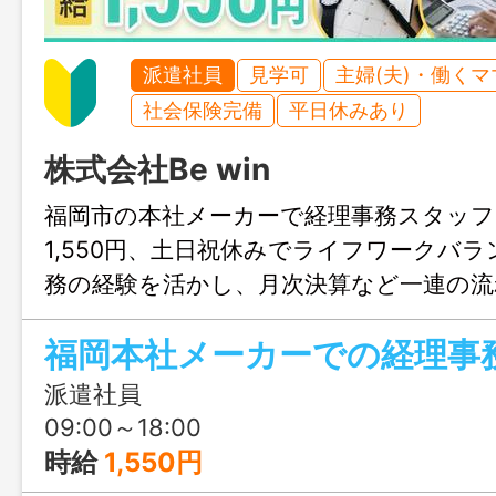
派遣社員
見学可
主婦(夫)・働く
社会保険完備
平日休みあり
株式会社Be win
福岡市の本社メーカーで経理事務スタッフ
1,550円、土日祝休みでライフワークバ
務の経験を活かし、月次決算など一連の
ができます。お問合せのみも大歓迎、ま
福岡本社メーカーでの経理事
岡までお気軽にご連絡ください。
派遣社員
09:00～18:00
時給
1,550円