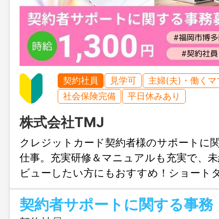
契約社員
見学可
主婦(夫)・働く
社会保険完備
平日休みあり
株式会社TMJ
クレジットカード契約者様のサポートに
仕事。充実研修＆マニュアルも充実で、未
ビューしたい方にもおすすめ！ショート
り、家庭や子育てとの両立もしやすい環
契約者サポートに関する事務
のみも大歓迎、まずはじょぶる福岡まで
ください。