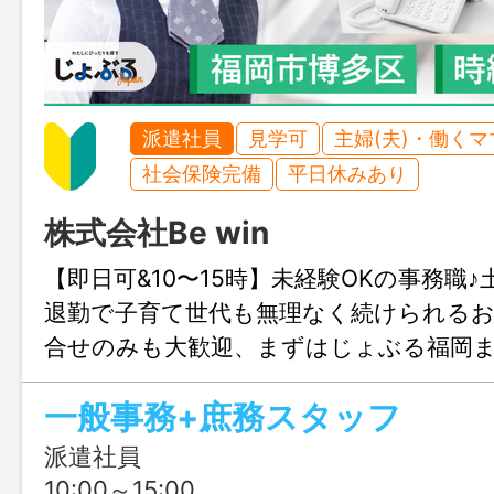
派遣社員
見学可
主婦(夫)・働く
社会保険完備
平日休みあり
株式会社Be win
【即⽇可&10〜15時】未経験OKの事務職♪
退勤で⼦育て世代も無理なく続けられる
合せのみも大歓迎、まずはじょぶる福岡
連絡ください。
⼀般事務+庶務スタッフ
派遣社員
10:00～15:00