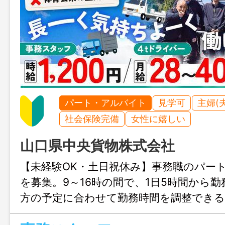
パート・アルバイト
見学可
主婦(
社会保険完備
女性に嬉しい
山口県中央貨物株式会社
【未経験OK・土日祝休み】事務職のパー
を募集。9～16時の間で、1日5時間から
方の予定に合わせて勤務時間を調整でき
働けますよ。ExcelやWordへの基本入力