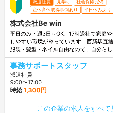
派遣社員
見学可
社会保険完備
産休育休取得事例あり
平日休みあり
株式会社Be win
平日のみ・週3日～OK、17時退社で家庭
しやすい環境が整っています。西新駅直結
服装・髪型・ネイル自由なので、自分ら
もおすすめです。お問合せのみも大歓迎
事務サポートスタッフ
る福岡までお気軽にご連絡ください。
派遣社員
9:00〜17:00
時給
1,300円
この企業の求人をすべて