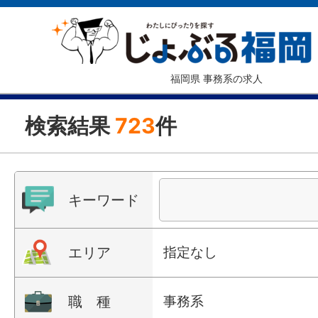
福岡県 事務系の求人
検索結果
723
件
キーワード
エリア
指定なし
職 種
事務系