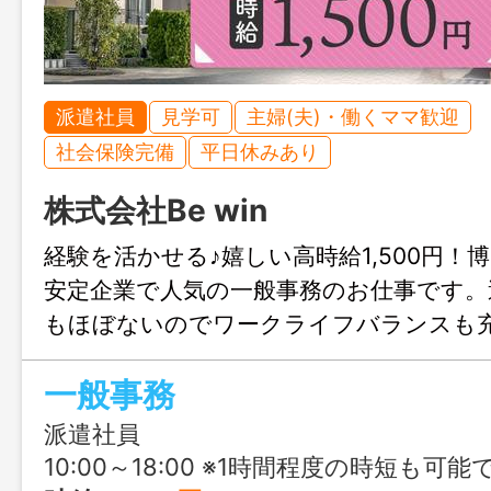
派遣社員
見学可
主婦(夫)・働くママ歓迎
社会保険完備
平日休みあり
株式会社Be win
経験を活かせる♪嬉しい高時給1,500円！
安定企業で人気の一般事務のお仕事です。
もほぼないのでワークライフバランスも
よ。お問合せのみも大歓迎、まずはじょ
一般事務
気軽にご連絡ください。
派遣社員
10:00～18:00 ※1時間程度の時短も可能です