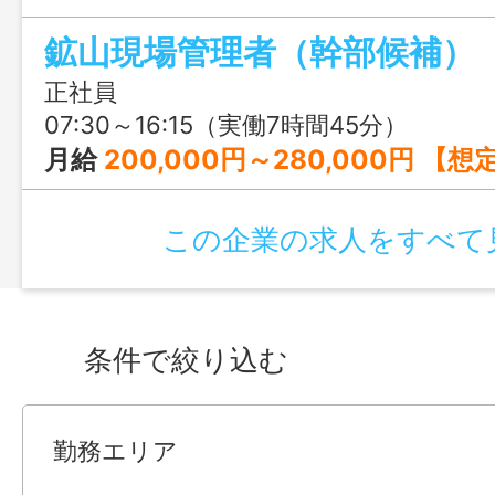
「社員は家族」という理念のもと、社員育
鉱山現場管理者（幹部候補）
ます。生産手当、安全手当などの各種手当
きやすさ抜群◎
正社員
07:30～16:15（実働7時間45分）
月給
200,000円～280,000円 【想定年収】 年収300万円～400
この企業の求人をすべて
条件で絞り込む
勤務エリア