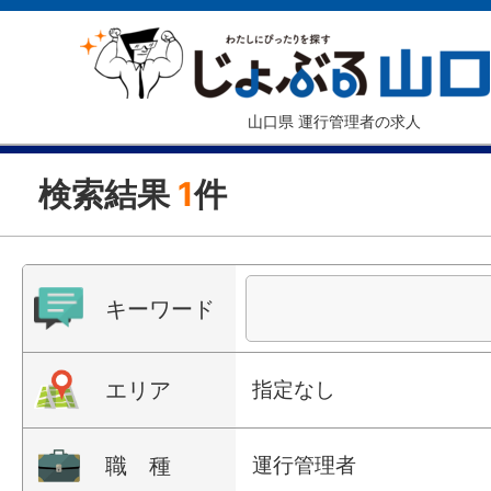
山口県 運行管理者の求人
検索結果
1
件
キーワード
エリア
指定なし
職 種
運行管理者