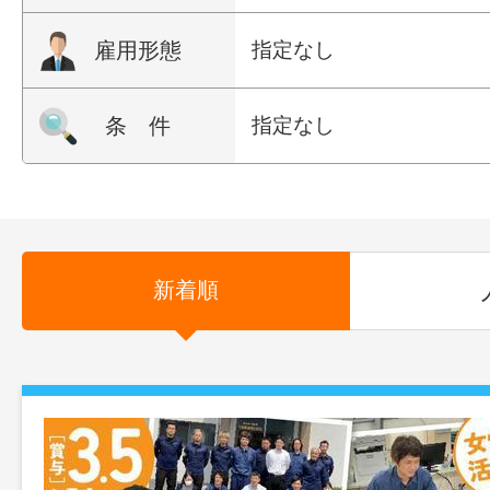
雇用形態
指定なし
条 件
指定なし
新着順