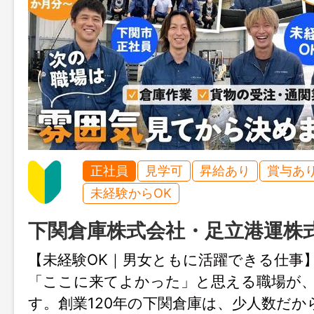
正社員
見学可
昇給あり
賞与あ
未経験からOK
下関倉庫株式会社・足立港運株
【未経験OK｜男女ともに活躍できる仕事
「ここに来てよかった」と思える職場が
す。創業120年の下関倉庫は、少人数だか