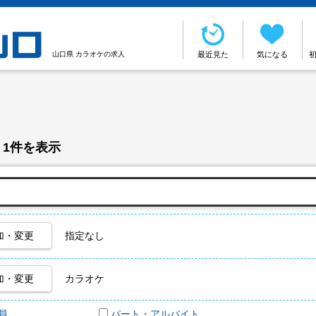
山口県 カラオケの求人
最近見た
気になる
 1件を表示
加・変更
指定なし
加・変更
カラオケ
員
パート・アルバイト