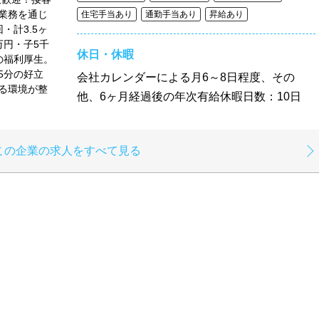
業務を通じ
住宅手当あり
通勤手当あり
昇給あり
・計3.5ヶ
万円・子5千
休日・休暇
の福利厚生。
5分の好立
会社カレンダーによる月6～8日程度、その
る環境が整
他、6ヶ月経過後の年次有給休暇日数：10日
この企業の求人をすべて見る