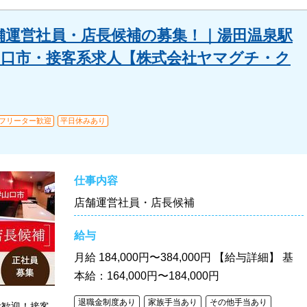
店舗運営社員・店長候補の募集！｜湯田温泉駅
山口市・接客系求人【株式会社ヤマグチ・ク
フリーター歓迎
平日休みあり
仕事内容
店舗運営社員・店長候補
給与
月給
184,000円〜384,000円 【給与詳細】 基
本給：164,000円〜184,000円
退職金制度あり
家族手当あり
その他手当あり
大歓迎！接客