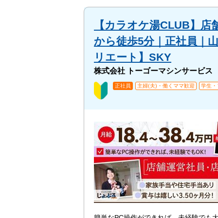
【カラオケ湯CLUB】
から徒歩5分｜正社員｜
リエート】SKY
株式会社 トーゴーマシンサービス
正社員
主婦(夫)・働くママ歓迎
学生・
簡単なPC操作ができれば、未経験でも