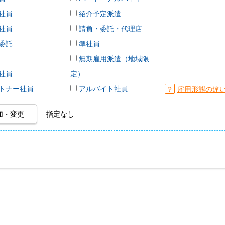
社員
紹介予定派遣
社員
請負・委託・代理店
委託
準社員
無期雇用派遣（地域限
社員
定）
トナー社員
アルバイト社員
？
雇用形態の違
加・変更
指定なし