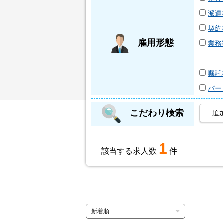
派遣
契約
雇用形態
業務
嘱託
パー
こだわり検索
追
1
該当する求人数
件