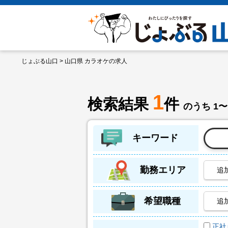
じょぶる山口
> 山口県 カラオケの求人
1
検索結果
件
のうち 1〜
キーワード
勤務エリア
追
希望職種
追
正社