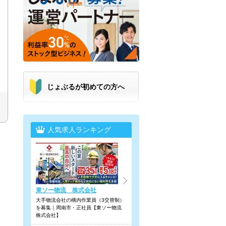
じょぶるが初めての方へ
人気求人ランキング
東ソー物流 株式会社
大手物流会社の構内作業員（3交替制）
を募集｜周南市・正社員【東ソー物流
株式会社】