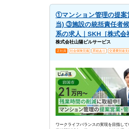
①マンション管理の提案
当) ③施設の統括責任者
系の求人｜SKH［株式
株式会社山陽ビルサービス
正社員
社会保険完備
昇給あり
交通費別途支
ワークライフバランスの実現を目指して