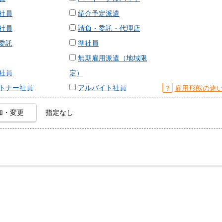
社員
紹介予定派遣
社員
請負・委託・代理店
委託
準社員
無期雇用派遣（地域限
社員
定）
トナー社員
アルバイト社員
？
雇用形態の違
加・変更
指定なし