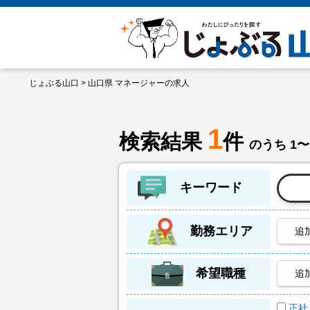
じょぶる山口
> 山口県 マネージャーの求人
1
検索結果
件
のうち 1〜
キーワード
勤務エリア
追
希望職種
追
正社