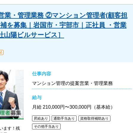
営業・管理業務 ②マンション管理者(顧客担
候補を募集｜岩国市・宇部市｜正社員 ・営業
会社山陽ビルサービス］
給
仕事内容
マンション管理の提案営業・管理業務
給与
月給
210,000円〜300,000円（基本給）
昇給あり
通勤手当あり
資格取得補助あり
その他手当あり
います！残