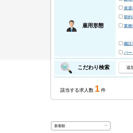
派遣
契約
雇用形態
業務
嘱託
パー
こだわり検索
追
1
該当する求人数
件