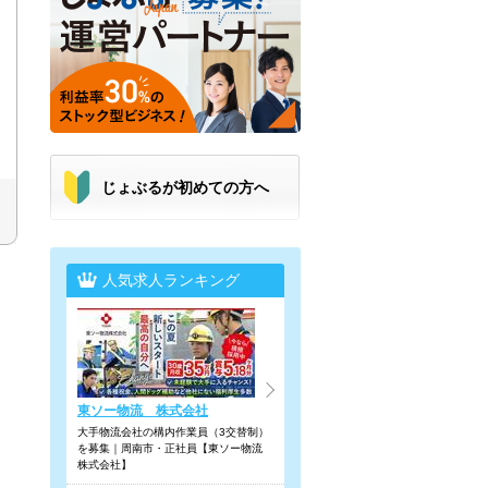
じょぶるが初めての方へ
人気求人ランキング
東ソー物流 株式会社
大手物流会社の構内作業員（3交替制）
を募集｜周南市・正社員【東ソー物流
株式会社】