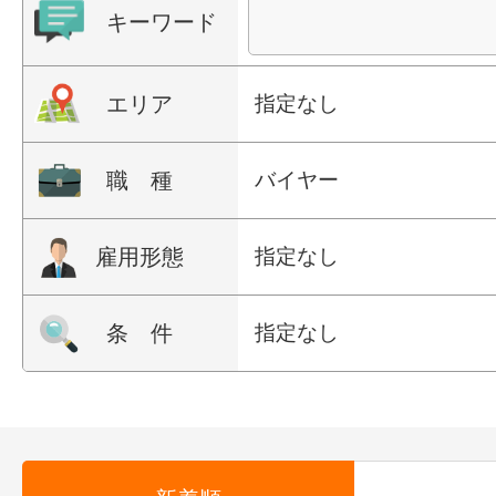
キーワード
エリア
指定なし
職 種
バイヤー
雇用形態
指定なし
条 件
指定なし